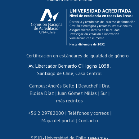
Calificación académica
Postulación al AUCAI
Funcionarias/os
Cursos internos de capacitación
Bienestar del personal
Certificación en estándares de igualdad de género
Portal de movilidad interna
Certificado de renta
Av. Libertador Bernardo O'Higgins 1058,
Santiago de Chile,
Casa Central
Certificado de renta honorarios
Gestión de correo uchile
Campus
:
Andrés Bello
|
Beauchef
|
Dra.
Editar páginas blancas
Eloísa Díaz
|
Juan Gómez Millas
|
Sur
|
más recintos
Extranjeras/os
Revalidación y reconocimiento de títulos
+56 2 29782000
|
Teléfonos y correos
|
Mapa del portal
|
Contacto
Postulación al Programa de Movilidad Estudiantil
Inscripción de asignaturas
SISIB
Universidad de Chile
Cursos de español
-
, 1994-2026 -