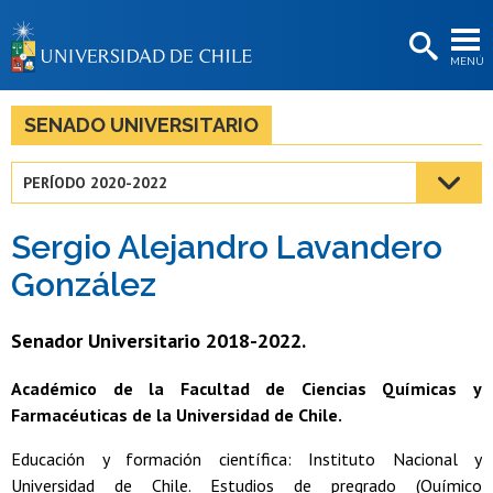
EXTENSIÓN
MENÚ
BIBLIOTECAS
LA UNIVERSIDAD
SENADO UNIVERSITARIO
Postulantes
PERÍODO 2020-2022
Estudiantes
Sergio Alejandro Lavandero
Académicas/os
González
Funcionarias/os
Senador Universitario 2018-2022.
Egresadas/os
Académico de la Facultad de Ciencias Químicas y
Farmacéuticas de la Universidad de Chile.
Educación y formación científica: Instituto Nacional y
Universidad de Chile. Estudios de pregrado (Químico