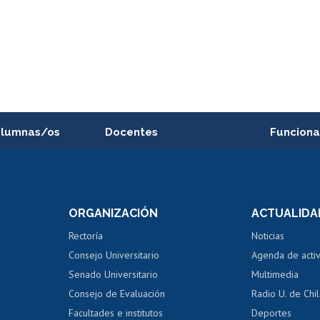
alumnas/os
Docentes
Funciona
Postulación a concursos
Cursos inte
internos de investigación
capacitació
e asignaturas
Consulta a bases de datos
Bienestar d
 de notas
ORGANIZACIÓN
ACTUALIDA
Perfeccionamiento
Portal de m
 regular
Editar Portafolio Académico
Certificado
Rectoría
Noticias
tal
Evaluación docente
Certificado
Consejo Universitario
Agenda de acti
dito alumnos
honorarios
Calificación académica
Senado Universitario
Multimedia
dito exalumnos
Gestión de 
Consejo de Evaluación
Radio U. de Chi
Postulación al AUCAI
y grados
Editar pági
Facultades e institutos
Deportes