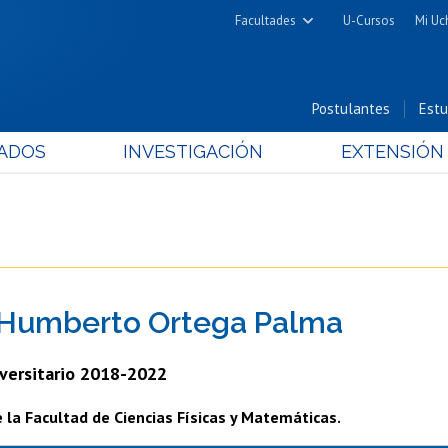
Facultades
U-Cursos
Mi Uc
Arquitectura y Urbanismo
Ciencias
Postulantes
Estu
Cs. Físicas y Matemáticas
ADOS
INVESTIGACIÓN
EXTENSIÓN
Cs. Químicas y Farmacéuticas
Cs. Veterinarias y Pecuarias
Derecho
Filosofía y Humanidades
Medicina
 Humberto Ortega Palma
Estudios Avanzados en Educación
Nutrición y Tecnología de
versitario 2018-2022
Alimentos
la Facultad de Ciencias Físicas y Matemáticas.