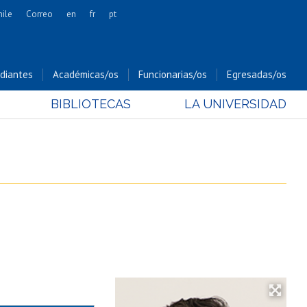
hile
Correo
en
fr
pt
Artes
Cs. Agronómicas
diantes
Académicas/os
Funcionarias/os
Egresadas/os
Cs. Forestales y Conservación
BIBLIOTECAS
LA UNIVERSIDAD
Cs. Sociales
Comunicación e Imagen
Economía y Negocios
Gobierno
Odontología
Estudios Internacionales
Bachillerato
Hospital Clínico