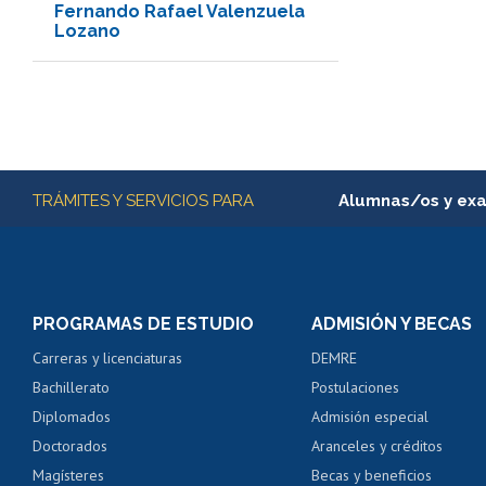
Fernando Rafael Valenzuela
Lozano
Más información
TRÁMITES Y SERVICIOS PARA
Alumnas/os y ex
Matrícula en línea
Inscripción y cambio d
Consulta y certificado
PROGRAMAS DE ESTUDIO
ADMISIÓN Y BECAS
Certificado de alumno
Carreras y licenciaturas
DEMRE
Servicio médico y den
Bachillerato
Postulaciones
Pago de arancel y cré
Diplomados
Admisión especial
Pago de arancel y cré
Doctorados
Aranceles y créditos
Certificado de títulos 
Magísteres
Becas y beneficios