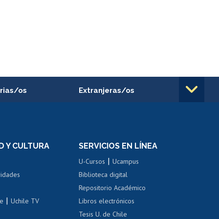
rias/os
Extranjeras/os
rnos de
Revalidación y reconocimiento
n
de títulos
el personal
Postulación al Programa de
Movilidad Estudiantil
D Y CULTURA
SERVICIOS EN LÍNEA
ovilidad interna
Inscripción de asignaturas
|
 de renta
U-Cursos
Ucampus
Cursos de español
 de renta
vidades
Biblioteca digital
Repositorio Académico
correo uchile
|
le
Uchile TV
Libros electrónicos
nas blancas
Tesis U. de Chile