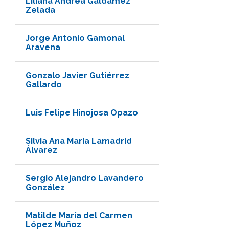
Liliana Andrea Galdámez
Zelada
Jorge Antonio Gamonal
Aravena
Gonzalo Javier Gutiérrez
Gallardo
Luis Felipe Hinojosa Opazo
Silvia Ana María Lamadrid
Álvarez
Sergio Alejandro Lavandero
González
Matilde María del Carmen
López Muñoz