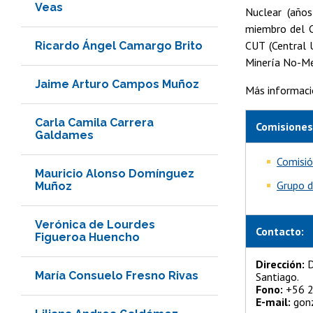
Veas
Nuclear (años
miembro del C
CUT (Central 
Ricardo Ángel Camargo Brito
Minería No-Me
Jaime Arturo Campos Muñoz
Más informaci
Carla Camila Carrera
Comisiones
Galdames
Comisió
Mauricio Alonso Domínguez
Grupo d
Muñoz
Verónica de Lourdes
Contacto:
Figueroa Huencho
Dirección:
D
María Consuelo Fresno Rivas
Santiago.
Fono:
+56 2
E-mail:
gonz