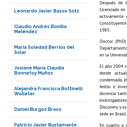
Después de t
Licenciado en 
Leonardo Javier Basso Sotz
activamente 
Constituyente
Claudio Andrés Bonilla
1985.
Meléndez
Doctor (PhD) 
María Soledad Berríos del
Departamento d
Solar
en la Univers
El año 2004 se
Josiane María Claudia
donde actual
Bonnefoy Muñoz
condensada, (n
Anillo e inve
Alejandra Francisca Bottinelli
docencia tanto
Wolleter
investigadore
Discovery y e
Daniel Burgos Bravo
sede en Brasil.
Patricio Javier Bustamante
En cuanto a a