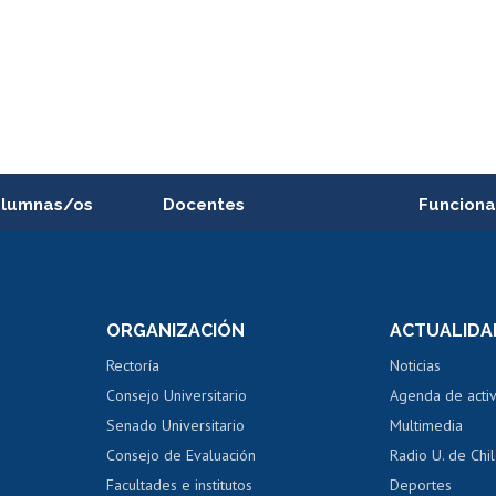
alumnas/os
Docentes
Funciona
Postulación a concursos
Cursos inte
internos de investigación
capacitació
e asignaturas
Consulta a bases de datos
Bienestar d
 de notas
ORGANIZACIÓN
ACTUALIDA
Perfeccionamiento
Portal de m
 regular
Editar Portafolio Académico
Certificado
Rectoría
Noticias
tal
Evaluación docente
Certificado
Consejo Universitario
Agenda de acti
dito alumnos
honorarios
Calificación académica
Senado Universitario
Multimedia
dito exalumnos
Gestión de 
Consejo de Evaluación
Radio U. de Chi
Postulación al AUCAI
y grados
Editar pági
Facultades e institutos
Deportes