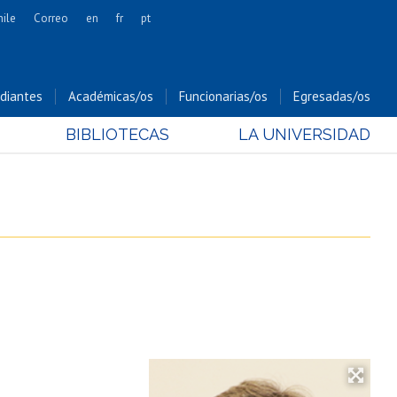
hile
Correo
en
fr
pt
Artes
Cs. Agronómicas
diantes
Académicas/os
Funcionarias/os
Egresadas/os
Cs. Forestales y Conservación
BIBLIOTECAS
LA UNIVERSIDAD
Cs. Sociales
Comunicación e Imagen
Economía y Negocios
Gobierno
Odontología
Estudios Internacionales
Bachillerato
Hospital Clínico