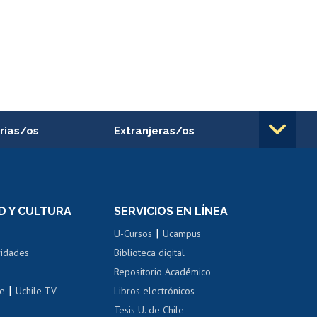
rias/os
Extranjeras/os
rnos de
Revalidación y reconocimiento
n
de títulos
el personal
Postulación al Programa de
Movilidad Estudiantil
D Y CULTURA
SERVICIOS EN LÍNEA
ovilidad interna
Inscripción de asignaturas
|
 de renta
U-Cursos
Ucampus
Cursos de español
 de renta
vidades
Biblioteca digital
Repositorio Académico
correo uchile
|
le
Uchile TV
Libros electrónicos
nas blancas
Tesis U. de Chile