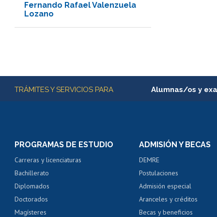
Fernando Rafael Valenzuela
Lozano
Más información
TRÁMITES Y SERVICIOS PARA
Alumnas/os y ex
Matrícula en línea
Inscripción y cambio d
Consulta y certificado
PROGRAMAS DE ESTUDIO
ADMISIÓN Y BECAS
Certificado de alumno
Carreras y licenciaturas
DEMRE
Servicio médico y den
Bachillerato
Postulaciones
Pago de arancel y cré
Diplomados
Admisión especial
Pago de arancel y cré
Doctorados
Aranceles y créditos
Certificado de títulos 
Magísteres
Becas y beneficios