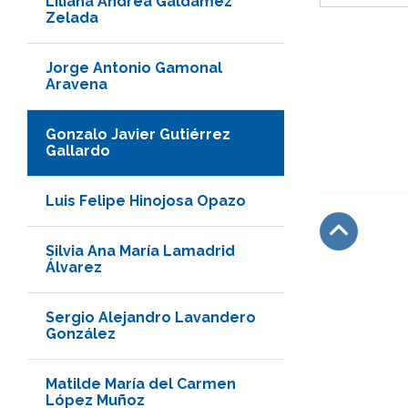
Liliana Andrea Galdámez
Zelada
Jorge Antonio Gamonal
Aravena
Gonzalo Javier Gutiérrez
Gallardo
Luis Felipe Hinojosa Opazo
Silvia Ana María Lamadrid
Subir
Álvarez
Sergio Alejandro Lavandero
González
Matilde María del Carmen
López Muñoz