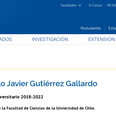
Facultades
U-Cursos
Mi Uc
Arquitectura y Urbanismo
Ciencias
Postulantes
Estu
Cs. Físicas y Matemáticas
ADOS
INVESTIGACIÓN
EXTENSIÓN
Cs. Químicas y Farmacéuticas
Cs. Veterinarias y Pecuarias
Derecho
Filosofía y Humanidades
Medicina
o Javier Gutiérrez Gallardo
Estudios Avanzados en Educación
Nutrición y Tecnología de
versitario 2018-2022
Alimentos
la Facultad de Ciencias de la Unviersidad de Chile.