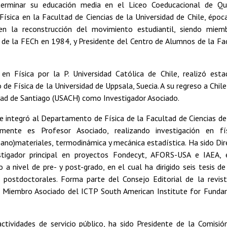
erminar su educación media en el Liceo Coeducacional de Qu
Física en la Facultad de Ciencias de la Universidad de Chile, época
en la reconstrucción del movimiento estudiantil, siendo mie
 de la FECh en 1984, y Presidente del Centro de Alumnos de la Fac
en Física por la P. Universidad Católica de Chile, realizó est
e Física de la Universidad de Uppsala, Suecia. A su regreso a Chil
idad de Santiago (USACH) como Investigador Asociado.
 integró al Departamento de Física de la Facultad de Ciencias de
mente es Profesor Asociado, realizando investigación en fí
ano)materiales, termodinámica y mecánica estadística. Ha sido Di
stigador principal en proyectos Fondecyt, AFORS-USA e IAEA, e
 a nivel de pre- y post-grado, en el cual ha dirigido seis tesis d
s postdoctorales. Forma parte del Consejo Editorial de la revist
s Miembro Asociado del ICTP South American Institute for Fund
ctividades de servicio público, ha sido Presidente de la Comisió