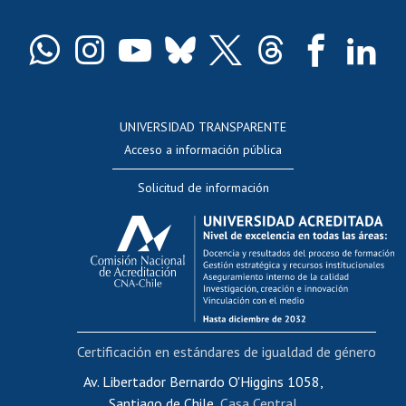
Certificado de títulos y grados
Docentes
Postulación a concursos internos de investigación
Consulta a bases de datos
UNIVERSIDAD TRANSPARENTE
Perfeccionamiento
Acceso a información pública
Editar Portafolio Académico
Solicitud de información
Evaluación docente
Calificación académica
Postulación al AUCAI
Funcionarias/os
Cursos internos de capacitación
Bienestar del personal
Certificación en estándares de igualdad de género
Portal de movilidad interna
Certificado de renta
Av. Libertador Bernardo O'Higgins 1058,
Santiago de Chile,
Casa Central
Certificado de renta honorarios