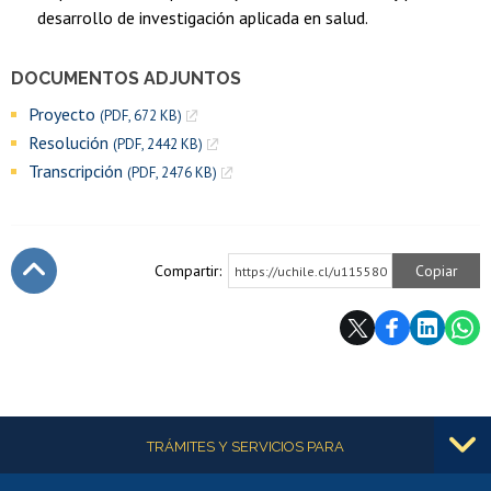
desarrollo de investigación aplicada en salud.
DOCUMENTOS ADJUNTOS
Proyecto
(PDF, 672 KB)
Resolución
(PDF, 2442 KB)
Transcripción
(PDF, 2476 KB)
Compartir:
Copiar
https://uchile.cl/u115580
Subir
Más información
TRÁMITES Y SERVICIOS PARA