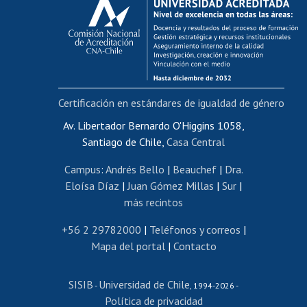
Postulación al AUCAI
Funcionarias/os
Cursos internos de capacitación
Bienestar del personal
Certificación en estándares de igualdad de género
Portal de movilidad interna
Certificado de renta
Av. Libertador Bernardo O'Higgins 1058,
Santiago de Chile,
Casa Central
Certificado de renta honorarios
Gestión de correo uchile
Campus
:
Andrés Bello
|
Beauchef
|
Dra.
Editar páginas blancas
Eloísa Díaz
|
Juan Gómez Millas
|
Sur
|
más recintos
Extranjeras/os
Revalidación y reconocimiento de títulos
+56 2 29782000
|
Teléfonos y correos
|
Mapa del portal
|
Contacto
Postulación al Programa de Movilidad Estudiantil
Inscripción de asignaturas
SISIB
Universidad de Chile
Cursos de español
-
, 1994-2026 -
Política de privacidad