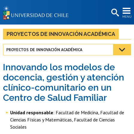
EXTENSIÓN
MENÚ
BIBLIOTECAS
LA UNIVERSIDAD
PROYECTOS DE INNOVACIÓN ACADÉMICA
Postulantes
PROYECTOS DE INNOVACIÓN ACADÉMICA
Estudiantes
Innovando los modelos de
Académicas/os
docencia, gestión y atención
Funcionarias/os
clínico-comunitario en un
Egresadas/os
Centro de Salud Familiar
Unidad responsable
: Facultad de Medicina, Facultad de
Ciencias Físicas y Matemáticas, Facultad de Ciencias
Sociales