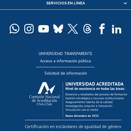
SERVICIOS EN LÍNEA
Pago de arancel y crédito alumnos
Pago de arancel y crédito exalumnos
Certificado de títulos y grados
Docentes
Postulación a concursos internos de investigación
Consulta a bases de datos
UNIVERSIDAD TRANSPARENTE
Perfeccionamiento
Acceso a información pública
Editar Portafolio Académico
Solicitud de información
Evaluación docente
Calificación académica
Postulación al AUCAI
Funcionarias/os
Cursos internos de capacitación
Bienestar del personal
Certificación en estándares de igualdad de género
Portal de movilidad interna