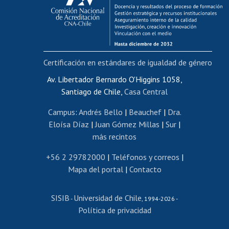
Funcionarias/os
Cursos internos de capacitación
Bienestar del personal
Certificación en estándares de igualdad de género
Portal de movilidad interna
Certificado de renta
Av. Libertador Bernardo O'Higgins 1058,
Santiago de Chile,
Casa Central
Certificado de renta honorarios
Gestión de correo uchile
Campus
:
Andrés Bello
|
Beauchef
|
Dra.
Editar páginas blancas
Eloísa Díaz
|
Juan Gómez Millas
|
Sur
|
más recintos
Extranjeras/os
Revalidación y reconocimiento de títulos
+56 2 29782000
|
Teléfonos y correos
|
Mapa del portal
|
Contacto
Postulación al Programa de Movilidad Estudiantil
Inscripción de asignaturas
SISIB
Universidad de Chile
Cursos de español
-
, 1994-2026 -
Política de privacidad
Mi Uchile
Ayuda tecnológica
Tarjeta TUI
Wifi