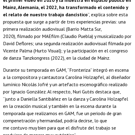
el primer video en 2020 y la muestra en espacio público en
Mainz, Alemania, el 2022, ha transformado el contenido y
el relato de nuestro trabajo dancístico
”, explica sobre esta
propuesta que surge a partir de tres experiencias previas: una
primera realización audiovisual (Barrio Matta Sur,
2020), filmado por MAEfilm (Claudio Puebla) y musicalizado por
David Deflores; una segunda realización audiovisual filmada por
Vicente Palma (Hurto Visual); y la participación en el congreso
de danza Tanzkongress (2022), en la ciudad de Mainz.
Durante su temporada en GAM, “Fronteriza” integró en escena
a la compositora y cantautora Carolina Holzapfel, al diseñador
lumínico Nicolás Jofré y un artefacto escenográfico realizado
por Ignacio González. Al respecto, Nuri Gutés destaca que,
“junto a Daniella Santibáñez en la danza y Carolina Holzapfel
en la creación musical y también en la escena durante la
temporada que realizamos en GAM, fue un periodo de gran
compenetración y hermandad, podría decirse, lo que
me contuvo muy bien para que el disfrute del trabajo se