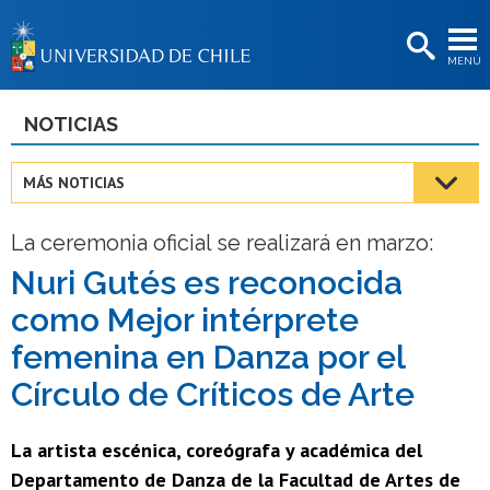
EXTENSIÓN
MENÚ
BIBLIOTECAS
LA UNIVERSIDAD
NOTICIAS
Postulantes
MÁS NOTICIAS
Estudiantes
La ceremonia oficial se realizará en marzo:
Académicas/os
Nuri Gutés es reconocida
Funcionarias/os
como Mejor intérprete
Egresadas/os
femenina en Danza por el
Círculo de Críticos de Arte
La artista escénica, coreógrafa y académica del
Departamento de Danza de la Facultad de Artes de