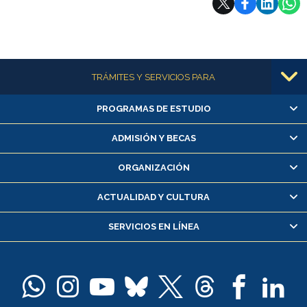
Más información
TRÁMITES Y SERVICIOS PARA
PROGRAMAS DE ESTUDIO
Alumnas/os y exalumnas/os
Matrícula en línea
ADMISIÓN Y BECAS
Inscripción y cambio de asignaturas
ORGANIZACIÓN
Consulta y certificado de notas
Certificado de alumno regular
ACTUALIDAD Y CULTURA
Servicio médico y dental
SERVICIOS EN LÍNEA
Pago de arancel y crédito alumnos
Pago de arancel y crédito exalumnos
Certificado de títulos y grados
Docentes