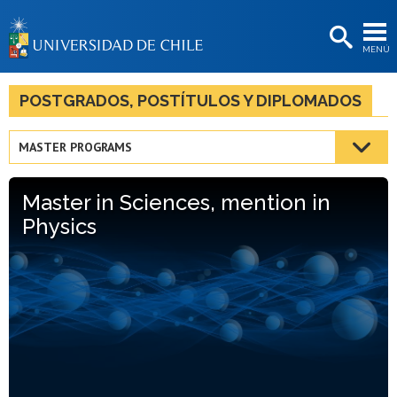
EXTENSIÓN
MENÚ
BIBLIOTECAS
LA UNIVERSIDAD
POSTGRADOS, POSTÍTULOS Y DIPLOMADOS
Postulantes
MASTER PROGRAMS
Estudiantes
Master in Sciences, mention in
Académicas/os
Physics
Funcionarias/os
Egresadas/os