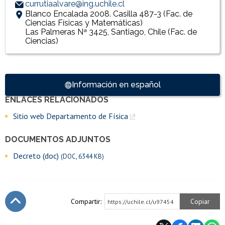
currutiaalvare@ing.uchile.cl
Blanco Encalada 2008. Casilla 487-3 (Fac. de
Ciencias Físicas y Matemáticas)
Las Palmeras Nª 3425, Santiago, Chile (Fac. de
Ciencias)
Accesos directos
Información en español
ENLACES RELACIONADOS
Enlaces y documentos de interés
Sitio web Departamento de Física
DOCUMENTOS ADJUNTOS
Decreto (doc)
(DOC, 6344 KB)
Compartir:
Copiar
https://uchile.cl/u97454
Subir