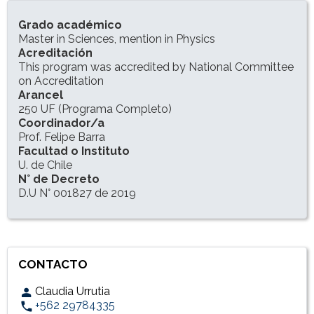
INFORMACIÓN DEL PROGRAMA
Grado académico
Master in Sciences, mention in Physics
Acreditación
This program was accredited by National Committee
on Accreditation
Arancel
250 UF (Programa Completo)
Coordinador/a
Prof. Felipe Barra
Facultad o Instituto
U. de Chile
N° de Decreto
D.U N° 001827 de 2019
CONTACTO
Claudia Urrutia
+562 29784335