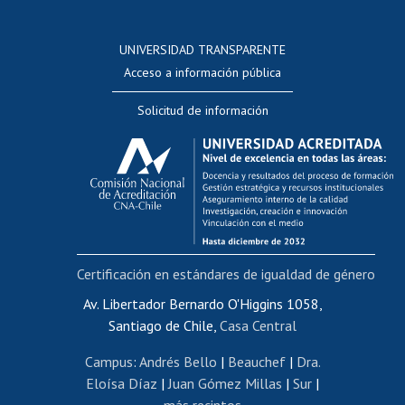
Postulación a concursos internos de investigación
Consulta a bases de datos
UNIVERSIDAD TRANSPARENTE
Perfeccionamiento
Acceso a información pública
Editar Portafolio Académico
Solicitud de información
Evaluación docente
Calificación académica
Postulación al AUCAI
Funcionarias/os
Cursos internos de capacitación
Bienestar del personal
Certificación en estándares de igualdad de género
Portal de movilidad interna
Certificado de renta
Av. Libertador Bernardo O'Higgins 1058,
Santiago de Chile,
Casa Central
Certificado de renta honorarios
Gestión de correo uchile
Campus
:
Andrés Bello
|
Beauchef
|
Dra.
Editar páginas blancas
Eloísa Díaz
|
Juan Gómez Millas
|
Sur
|