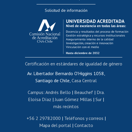
Editar Portafolio Académico
Solicitud de información
Evaluación docente
Calificación académica
Postulación al AUCAI
Funcionarias/os
Cursos internos de capacitación
Bienestar del personal
Certificación en estándares de igualdad de género
Portal de movilidad interna
Certificado de renta
Av. Libertador Bernardo O'Higgins 1058,
Santiago de Chile,
Casa Central
Certificado de renta honorarios
Gestión de correo uchile
Campus
:
Andrés Bello
|
Beauchef
|
Dra.
Editar páginas blancas
Eloísa Díaz
|
Juan Gómez Millas
|
Sur
|
más recintos
Extranjeras/os
Revalidación y reconocimiento de títulos
+56 2 29782000
|
Teléfonos y correos
|
Mapa del portal
|
Contacto
Postulación al Programa de Movilidad Estudiantil