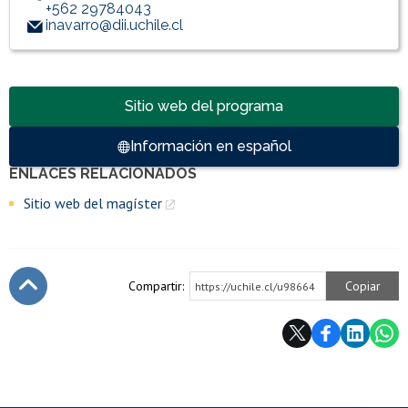
+562 29784043
inavarro@dii.uchile.cl
Accesos directos
Sitio web del programa
Información en español
ENLACES RELACIONADOS
Enlaces y documentos de interés
Sitio web del magíster
Compartir:
Copiar
https://uchile.cl/u98664
Subir