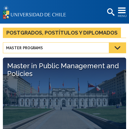
EXTENSIÓN
MENÚ
BIBLIOTECAS
LA UNIVERSIDAD
POSTGRADOS, POSTÍTULOS Y DIPLOMADOS
Postulantes
MASTER PROGRAMS
Estudiantes
Master in Public Management and
Académicas/os
Policies
Funcionarias/os
Egresadas/os