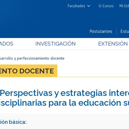
Facultades
U-Cursos
Mi Uc
Arquitectura y Urbanismo
Ciencias
Postulantes
Estu
Cs. Físicas y Matemáticas
ADOS
INVESTIGACIÓN
EXTENSIÓN
Cs. Químicas y Farmacéuticas
Cs. Veterinarias y Pecuarias
sarrollo y perfeccionamiento docente
Derecho
ENTO DOCENTE
Filosofía y Humanidades
Medicina
Perspectivas y estrategias interd
Estudios Avanzados en Educación
Nutrición y Tecnología de
isciplinarias para la educación s
Alimentos
ión básica: