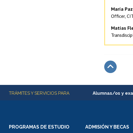
María Paz
Officer, CI
Matías Fl
Transdiscip
Subir
Más información
TRÁMITES Y SERVICIOS PARA
Alumnas/os y ex
Matrícula en línea
Inscripción y cambio d
Consulta y certificado
PROGRAMAS DE ESTUDIO
ADMISIÓN Y BECAS
Certificado de alumno