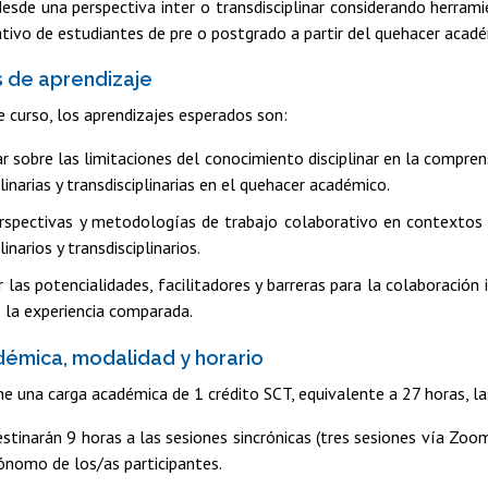
esde una perspectiva inter o transdisciplinar considerando herrami
ivo de estudiantes de pre o postgrado a partir del quehacer acadé
 de aprendizaje
te curso, los aprendizajes esperados son:
ar sobre las limitaciones del conocimiento disciplinar en la compr
plinarias y transdisciplinarias en el quehacer académico.
erspectivas y metodologías de trabajo colaborativo en contextos
linarios y transdisciplinarios.
las potencialidades, facilitadores y barreras para la colaboración int
e la experiencia comparada.
émica, modalidad y horario
ne una carga académica de 1 crédito SCT, equivalente a 27 horas, la
estinarán 9 horas a las sesiones sincrónicas (tres sesiones vía Zoom
ónomo de los/as participantes.