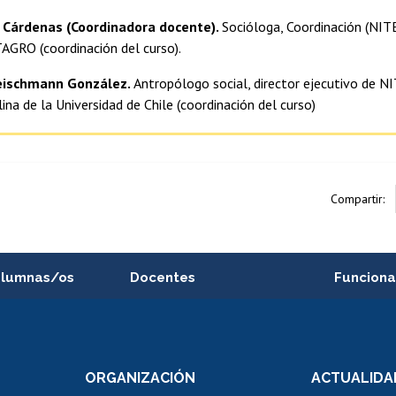
 Cárdenas (Coordinadora docente).
Socióloga, Coordinación (NITES
TAGRO (coordinación del curso).
eischmann González.
Antropólogo social, director ejecutivo de NIT
lina de la Universidad de Chile (coordinación del curso)
Compartir:
alumnas/os
Docentes
Funciona
Postulación a concursos
Cursos inte
internos de investigación
capacitació
e asignaturas
Consulta a bases de datos
Bienestar d
 de notas
ORGANIZACIÓN
ACTUALIDA
Perfeccionamiento
Portal de m
 regular