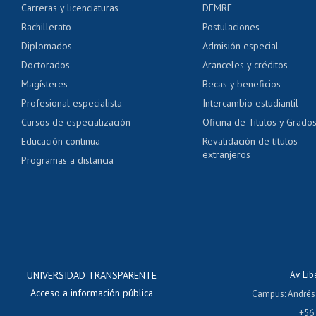
Carreras y licenciaturas
DEMRE
Servicio médico y den
Bachillerato
Postulaciones
Pago de arancel y cré
Diplomados
Admisión especial
Pago de arancel y cré
Doctorados
Aranceles y créditos
Certificado de títulos 
Magísteres
Becas y beneficios
Profesional especialista
Intercambio estudiantil
Mi Uchile
Ayu
Cursos de especialización
Oficina de Títulos y Grado
Educación continua
Revalidación de títulos
extranjeros
Programas a distancia
UNIVERSIDAD TRANSPARENTE
Av. Li
Acceso a información pública
Campus
:
Andrés
+56