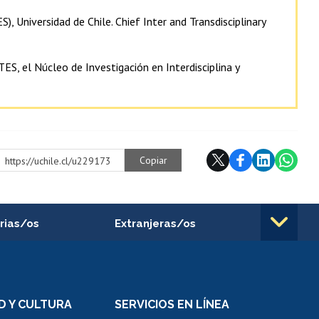
), Universidad de Chile. Chief Inter and Transdisciplinary
ES, el Núcleo de Investigación en Interdisciplina y
Copiar
https://uchile.cl/u229173
rias/os
Extranjeras/os
rnos de
Revalidación y reconocimiento
n
de títulos
el personal
Postulación al Programa de
Movilidad Estudiantil
D Y CULTURA
SERVICIOS EN LÍNEA
ovilidad interna
Inscripción de asignaturas