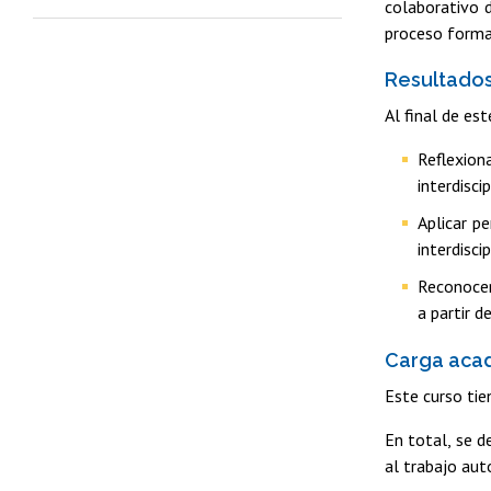
colaborativo d
proceso format
Resultados
Al final de es
Reflexion
interdisci
Aplicar p
interdiscip
Reconocer 
a partir d
Carga acad
Este curso tie
En total, se d
al trabajo aut