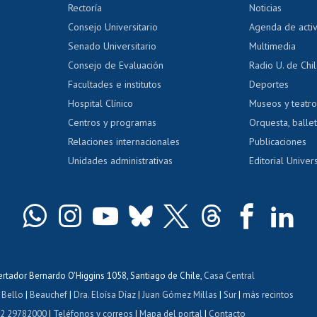
Editar Portafolio Académico
Certificado
Rectoría
Noticias
tal
Evaluación docente
Certificado
Consejo Universitario
Agenda de acti
dito alumnos
honorarios
Calificación académica
Senado Universitario
Multimedia
dito exalumnos
Gestión de 
Consejo de Evaluación
Radio U. de Chi
Postulación al AUCAI
y grados
Editar pági
Facultades e institutos
Deportes
Hospital Clínico
Museos y teatr
da tecnológica
Tarjeta TUI
Wifi
Acoso laboral
s
Centros y programas
Orquesta, ballet
Relaciones internacionales
Publicaciones
Unidades administrativas
Editorial Univers
bertador Bernardo O'Higgins 1058, Santiago de Chile,
Casa Central
 Bello
|
Beauchef
|
Dra. Eloísa Díaz
|
Juan Gómez Millas
|
Sur
|
más recintos
 2 29782000
|
Teléfonos y correos
|
Mapa del portal
|
Contacto