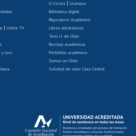
|
 de renta
U-Cursos
Ucampus
Cursos de español
 de renta
vidades
Biblioteca digital
Repositorio Académico
correo uchile
|
le
Uchile TV
Libros electrónicos
nas blancas
Tesis U. de Chile
os
Revistas académicas
, sexual y violencia
Denuncias administrativas
 y coro
Portafolio académico
Sismos en Chile
itaria
Solicitud de salas Casa Central