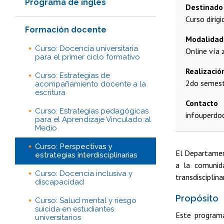
Programa de inglés
Destinado
Curso dirig
Formación docente
Modalidad
Curso: Docencia universitaria
Online vía 
para el primer ciclo formativo
Realizació
Curso: Estrategias de
2do semest
acompañamiento docente a la
escritura
Contacto
Curso: Estrategias pedagógicas
infouperd
para el Aprendizaje Vinculado al
Medio
Curso: Perspectivas y
El Departament
estrategias interdisciplinarias
a la comunida
Curso: Docencia inclusiva y
transdisciplina
discapacidad
Propósito
Curso: Salud mental y riesgo
suicida en estudiantes
Este programa
universitarios