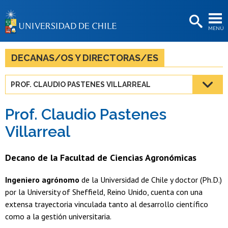
EXTENSIÓN
MENÚ
BIBLIOTECAS
LA UNIVERSIDAD
DECANAS/OS Y DIRECTORAS/ES
Postulantes
PROF. CLAUDIO PASTENES VILLARREAL
Estudiantes
Prof. Claudio Pastenes
Académicas/os
Villarreal
Funcionarias/os
Decano de la Facultad de Ciencias Agronómicas
Egresadas/os
Ingeniero agrónomo
de la Universidad de Chile y doctor (Ph.D.)
por la University of Sheffield, Reino Unido, cuenta con una
extensa trayectoria vinculada tanto al desarrollo científico
como a la gestión universitaria.