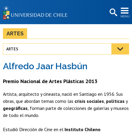
EXTENSIÓN
MENÚ
BIBLIOTECAS
LA UNIVERSIDAD
ARTES
Postulantes
ARTES
Estudiantes
Alfredo Jaar Hasbún
Académicas/os
Funcionarias/os
Premio Nacional de Artes Plásticas 2013
Egresadas/os
Artista, arquitecto y cineasta, nació en Santiago en 1956. Sus
obras, que abordan temas como las
crisis sociales
,
políticas
y
geográficas
, forman parte de colecciones de galerías y museos
de todo el mundo.
Estudió Dirección de Cine en el
Instituto Chileno