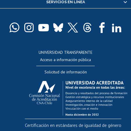
SERVICIOS EN LÍNEA
Pago de arancel y crédito alumnos
Pago de arancel y crédito exalumnos
Certificado de títulos y grados
Docentes
Postulación a concursos internos de investigación
Consulta a bases de datos
UNIVERSIDAD TRANSPARENTE
Perfeccionamiento
Acceso a información pública
Editar Portafolio Académico
Solicitud de información
Evaluación docente
Calificación académica
Postulación al AUCAI
Funcionarias/os
Cursos internos de capacitación
Bienestar del personal
Certificación en estándares de igualdad de género
Portal de movilidad interna