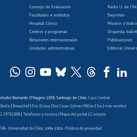
dito exalumnos
Gestión de 
Consejo de Evaluación
Radio U. de Chi
Postulación al AUCAI
y grados
Editar pági
Facultades e institutos
Deportes
Hospital Clínico
Museos y teatr
da tecnológica
Tarjeta TUI
Wifi
Acoso laboral
s
Centros y programas
Orquesta, ballet
Relaciones internacionales
Publicaciones
Unidades administrativas
Editorial Univers
bertador Bernardo O'Higgins 1058, Santiago de Chile,
Casa Central
 Bello
|
Beauchef
|
Dra. Eloísa Díaz
|
Juan Gómez Millas
|
Sur
|
más recintos
 2 29782000
|
Teléfonos y correos
|
Mapa del portal
|
Contacto
ISIB
Universidad de Chile
Política de privacidad
-
, 1994-2026 -