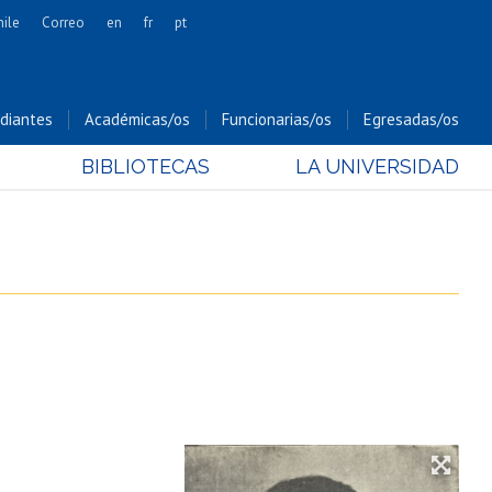
hile
Correo
en
fr
pt
Artes
Cs. Agronómicas
diantes
Académicas/os
Funcionarias/os
Egresadas/os
Cs. Forestales y Conservación
BIBLIOTECAS
LA UNIVERSIDAD
Cs. Sociales
Comunicación e Imagen
Economía y Negocios
Gobierno
Odontología
Estudios Internacionales
Bachillerato
Hospital Clínico