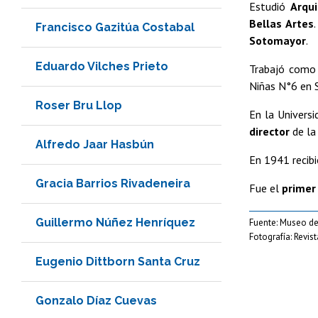
Estudió
Arqui
Bellas Artes
Francisco Gazitúa Costabal
Sotomayor
.
Eduardo Vilches Prieto
Trabajó como 
Niñas N°6 en 
Roser Bru Llop
En la Universi
director
de la
Alfredo Jaar Hasbún
En 1941 recibi
Gracia Barrios Rivadeneira
Fue el
primer 
Guillermo Núñez Henríquez
Fuente: Museo d
Fotografía: Revista
Eugenio Dittborn Santa Cruz
Gonzalo Díaz Cuevas