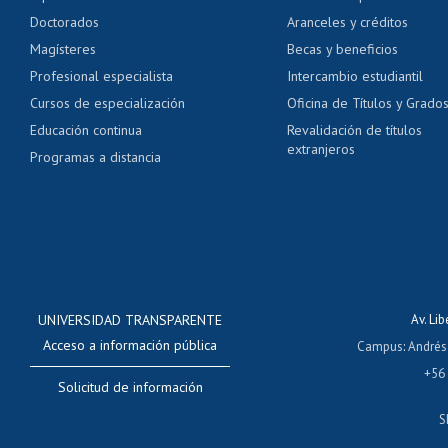
Pago de arancel y cré
Doctorados
Aranceles y créditos
Certificado de títulos 
Magísteres
Becas y beneficios
Profesional especialista
Intercambio estudiantil
Mi Uchile
Ayu
Cursos de especialización
Oficina de Títulos y Grado
Educación continua
Revalidación de títulos
extranjeros
Programas a distancia
UNIVERSIDAD TRANSPARENTE
Av. Li
Acceso a información pública
Campus
:
Andrés
+56
Solicitud de información
S