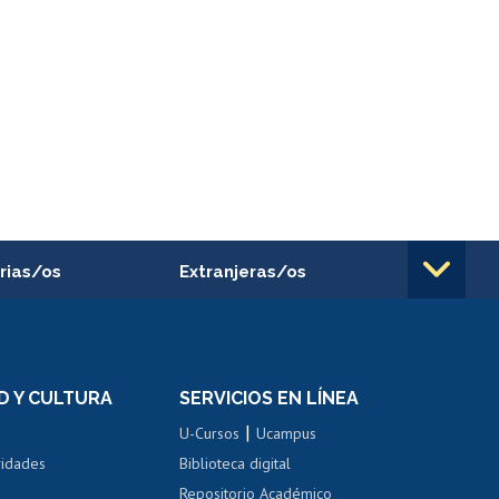
rias/os
Extranjeras/os
rnos de
Revalidación y reconocimiento
n
de títulos
el personal
Postulación al Programa de
Movilidad Estudiantil
D Y CULTURA
SERVICIOS EN LÍNEA
ovilidad interna
Inscripción de asignaturas
|
 de renta
U-Cursos
Ucampus
Cursos de español
 de renta
vidades
Biblioteca digital
Repositorio Académico