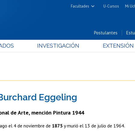
Facultades
U-Cursos
Mi Uc
Arquitectura y Urbanismo
Ciencias
Postulantes
Estu
Cs. Físicas y Matemáticas
ADOS
INVESTIGACIÓN
EXTENSIÓN
Cs. Químicas y Farmacéuticas
Cs. Veterinarias y Pecuarias
Derecho
Filosofía y Humanidades
Medicina
Burchard Eggeling
Estudios Avanzados en Educación
Nutrición y Tecnología de
onal de Arte, mención Pintura 1944
Alimentos
iago el 4 de noviembre de
1875
y murió el 13 de julio de 1964.