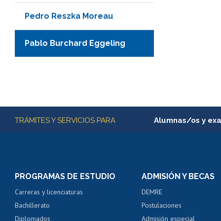
Pedro Reszka Moreau
Pablo Burchard Eggeling
Más información
TRÁMITES Y SERVICIOS PARA
Alumnas/os y ex
Matrícula en línea
Inscripción y cambio d
Consulta y certificado
PROGRAMAS DE ESTUDIO
ADMISIÓN Y BECAS
Certificado de alumno
Carreras y licenciaturas
DEMRE
Servicio médico y den
Bachillerato
Postulaciones
Pago de arancel y cré
Diplomados
Admisión especial