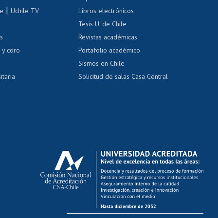
correo uchile
|
le
Uchile TV
Libros electrónicos
nas blancas
Tesis U. de Chile
os
Revistas académicas
, sexual y violencia
Denuncias administrativas
 y coro
Portafolio académico
Sismos en Chile
itaria
Solicitud de salas Casa Central