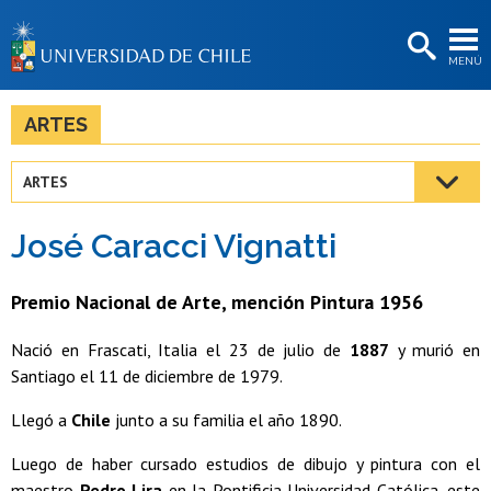
EXTENSIÓN
MENÚ
BIBLIOTECAS
LA UNIVERSIDAD
ARTES
Postulantes
ARTES
Estudiantes
José Caracci Vignatti
Académicas/os
Funcionarias/os
Premio Nacional de Arte, mención Pintura 1956
Egresadas/os
Nació en Frascati, Italia el 23 de julio de
1887
y murió en
Santiago el 11 de diciembre de 1979.
Llegó a
Chile
junto a su familia el año 1890.
Luego de haber cursado estudios de dibujo y pintura con el
maestro
Pedro Lira
en la Pontificia Universidad Católica, este