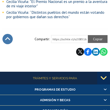
Cecilia Vicuña: "El Premio Nacional es un premio a la aventura
de mi viaje interior"
Cecilia Vicuña: “Distintos pueblos del mundo están votando
por gobiernos que dañan sus derechos”
Compartir:
Copiar
https://uchile.cl/u208516
Subir
Más información
TRÁMITES Y SERVICIOS PARA
PROGRAMAS DE ESTUDIO
Alumnas/os y exalumnas/os
Matrícula en línea
ADMISIÓN Y BECAS
Inscripción y cambio de asignaturas