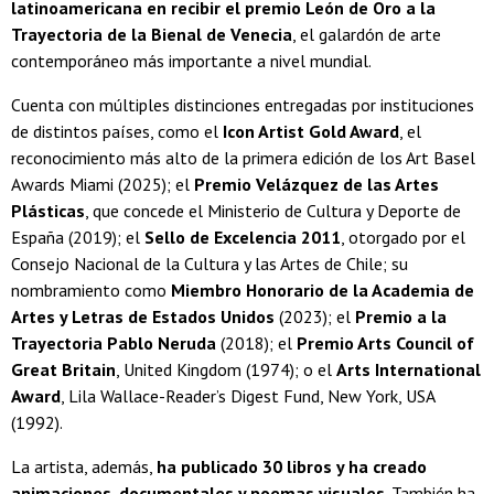
latinoamericana en recibir el premio León de Oro a la
Trayectoria de la Bienal de Venecia
, el galardón de arte
contemporáneo más importante a nivel mundial.
Cuenta con múltiples distinciones entregadas por instituciones
de distintos países, como el
Icon Artist Gold Award
, el
reconocimiento más alto de la primera edición de los Art Basel
Awards Miami (2025); el
Premio Velázquez de las Artes
Plásticas
, que concede el Ministerio de Cultura y Deporte de
España (2019); el
Sello de Excelencia 2011
, otorgado por el
Consejo Nacional de la Cultura y las Artes de Chile; su
nombramiento como
Miembro Honorario de la Academia de
Artes y Letras de Estados Unidos
(2023); el
Premio a la
Trayectoria Pablo Neruda
(2018); el
Premio Arts Council of
Great Britain
, United Kingdom (1974); o el
Arts International
Award
, Lila Wallace-Reader’s Digest Fund, New York, USA
(1992).
La artista, además,
ha publicado 30 libros y ha creado
animaciones, documentales y poemas visuales
. También ha