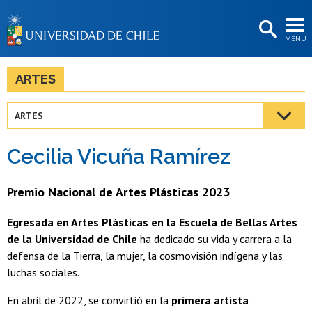
EXTENSIÓN
MENÚ
BIBLIOTECAS
LA UNIVERSIDAD
ARTES
Postulantes
ARTES
Estudiantes
Cecilia Vicuña Ramírez​​
Académicas/os
Funcionarias/os
Premio Nacional de Artes Plásticas 2023
Egresadas/os
Egresada en Artes Plásticas en la Escuela de Bellas Artes
de la Universidad de Chile
ha dedicado su vida y carrera a la
defensa de la Tierra, la mujer, la cosmovisión indígena y las
luchas sociales.
En abril de 2022, se convirtió en la
primera artista