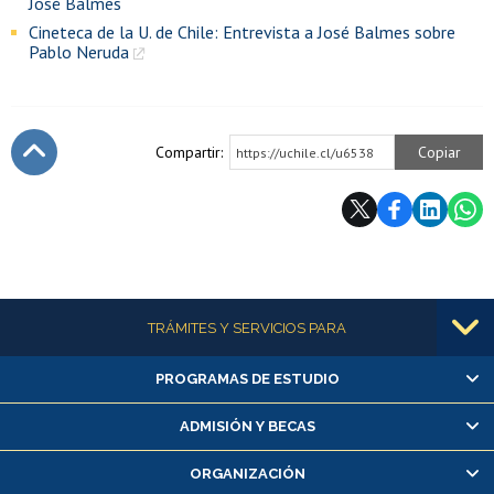
José Balmes
Cineteca de la U. de Chile: Entrevista a José Balmes sobre
Pablo Neruda
Compartir:
Copiar
https://uchile.cl/u6538
Subir
Más información
TRÁMITES Y SERVICIOS PARA
PROGRAMAS DE ESTUDIO
Alumnas/os y exalumnas/os
Matrícula en línea
ADMISIÓN Y BECAS
Inscripción y cambio de asignaturas
ORGANIZACIÓN
Consulta y certificado de notas