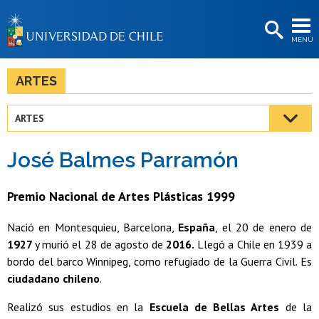
EXTENSIÓN
MENÚ
BIBLIOTECAS
LA UNIVERSIDAD
ARTES
Postulantes
ARTES
Estudiantes
José Balmes Parramón
Académicas/os
Funcionarias/os
Premio Nacional de Artes Plásticas 1999
Egresadas/os
Nació en Montesquieu, Barcelona,
España
, el 20 de enero de
1927
y murió el 28 de agosto de
2016.
Llegó a Chile en 1939 a
bordo del barco Winnipeg, como refugiado de la Guerra Civil. Es
ciudadano
chileno
.
Realizó sus estudios en la
Escuela de Bellas Artes
de la