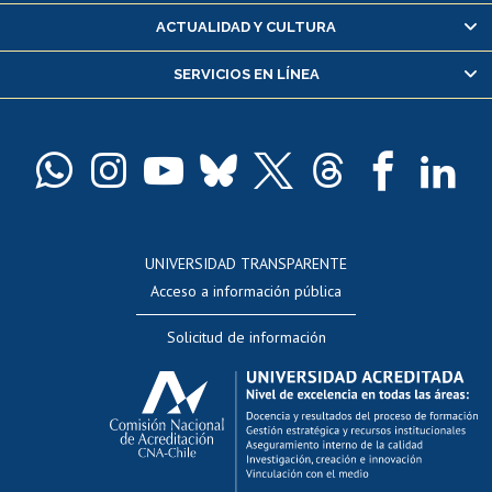
Certificado de alumno regular
ACTUALIDAD Y CULTURA
Servicio médico y dental
SERVICIOS EN LÍNEA
Pago de arancel y crédito alumnos
Pago de arancel y crédito exalumnos
Certificado de títulos y grados
Docentes
Postulación a concursos internos de investigación
Consulta a bases de datos
UNIVERSIDAD TRANSPARENTE
Perfeccionamiento
Acceso a información pública
Editar Portafolio Académico
Solicitud de información
Evaluación docente
Calificación académica
Postulación al AUCAI
Funcionarias/os
Cursos internos de capacitación