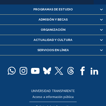
PROGRAMAS DE ESTUDIO
Alumnas/os y exalumnas/os
Matrícula en línea
ADMISIÓN Y BECAS
Inscripción y cambio de asignaturas
ORGANIZACIÓN
Consulta y certificado de notas
Certificado de alumno regular
ACTUALIDAD Y CULTURA
Servicio médico y dental
SERVICIOS EN LÍNEA
Pago de arancel y crédito alumnos
Pago de arancel y crédito exalumnos
Certificado de títulos y grados
Docentes
Postulación a concursos internos de investigación
Consulta a bases de datos
UNIVERSIDAD TRANSPARENTE
Perfeccionamiento
Acceso a información pública
Editar Portafolio Académico