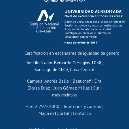
Solicitud de información
Evaluación docente
Calificación académica
Postulación al AUCAI
Funcionarias/os
Cursos internos de capacitación
Bienestar del personal
Certificación en estándares de igualdad de género
Portal de movilidad interna
Certificado de renta
Av. Libertador Bernardo O'Higgins 1058,
Santiago de Chile,
Casa Central
Certificado de renta honorarios
Gestión de correo uchile
Campus
:
Andrés Bello
|
Beauchef
|
Dra.
Editar páginas blancas
Eloísa Díaz
|
Juan Gómez Millas
|
Sur
|
más recintos
Extranjeras/os
Revalidación y reconocimiento de títulos
+56 2 29782000
|
Teléfonos y correos
|
Mapa del portal
|
Contacto
Postulación al Programa de Movilidad Estudiantil
Inscripción de asignaturas