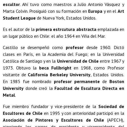
escultor
. Ahí tuvo como maestros a Julio Antonio Vásquez y
Marta Colvin. Prosiguió con su formación en
Europa
y en el
Art
Student League
de Nueva York, Estados Unidos.
Es el autor de la
primera estrcutura abstracta
emplazada en
un lugar público en Chile: el año 1964 en Viña del Mar.
Castillo se desempeñó como
profesor
desde 1960. Dictó
clases en París, en la Academia del Fuego; en la Universidad
Católica de Santiago y en la
Universidad de Chile
entre 1967 y
1973. Obtuvo la
beca Fullbright
en 1968, como Profesor
visitante de
California
Berkeley University
, Estados Unidos.
En 1985 fue nombrado
profesor permanente
de
Boston
University
donde creó la
Facultad de Escultura Directa en
Metal
.
Fue miembro fundador y vice-presidente de la
Sociedad de
Escultores de Chile
en 1995 y con anterioridad participó en la
Asociación de Pintores y Escultores de Chile
(APECH),
ejerciendo los cargos de presidente y vicepresidente del