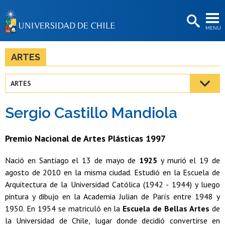
EXTENSIÓN
MENÚ
BIBLIOTECAS
LA UNIVERSIDAD
ARTES
Postulantes
ARTES
Estudiantes
Sergio Castillo Mandiola
Académicas/os
Funcionarias/os
Premio Nacional de Artes Plásticas 1997
Egresadas/os
Nació en Santiago el 13 de mayo de
1925
y murió el 19 de
agosto de 2010 en la misma ciudad. Estudió en la Escuela de
Arquitectura de la Universidad Católica (1942 - 1944) y luego
pintura y dibujo en la Academia Julian de París entre 1948 y
1950. En 1954 se matriculó en la
Escuela de Bellas Artes
de
la Universidad de Chile, lugar donde decidió convertirse en