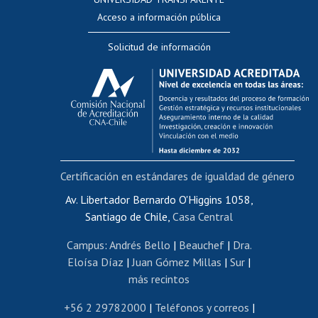
Perfeccionamiento
Acceso a información pública
Editar Portafolio Académico
Solicitud de información
Evaluación docente
Calificación académica
Postulación al AUCAI
Funcionarias/os
Cursos internos de capacitación
Bienestar del personal
Certificación en estándares de igualdad de género
Portal de movilidad interna
Certificado de renta
Av. Libertador Bernardo O'Higgins 1058,
Santiago de Chile,
Casa Central
Certificado de renta honorarios
Gestión de correo uchile
Campus
:
Andrés Bello
|
Beauchef
|
Dra.
Editar páginas blancas
Eloísa Díaz
|
Juan Gómez Millas
|
Sur
|
más recintos
Extranjeras/os
Revalidación y reconocimiento de títulos
+56 2 29782000
|
Teléfonos y correos
|