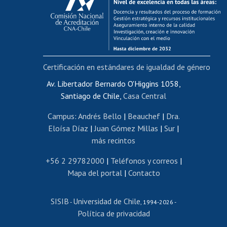
Postulación al AUCAI
Funcionarias/os
Cursos internos de capacitación
Bienestar del personal
Certificación en estándares de igualdad de género
Portal de movilidad interna
Certificado de renta
Av. Libertador Bernardo O'Higgins 1058,
Santiago de Chile,
Casa Central
Certificado de renta honorarios
Gestión de correo uchile
Campus
:
Andrés Bello
|
Beauchef
|
Dra.
Editar páginas blancas
Eloísa Díaz
|
Juan Gómez Millas
|
Sur
|
más recintos
Extranjeras/os
Revalidación y reconocimiento de títulos
+56 2 29782000
|
Teléfonos y correos
|
Mapa del portal
|
Contacto
Postulación al Programa de Movilidad Estudiantil
Inscripción de asignaturas
SISIB
Universidad de Chile
Cursos de español
-
, 1994-2026 -
Política de privacidad