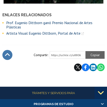
ENLACES RELACIONADOS
Prof. Eugenio Dittborn ganó Premio Nacional de Artes
Plásticas
Artista Visual Eugenio Dittborn, Portal de Arte
Compartir:
Copiar
https://uchile.cl/u8806
Subir
Más información
TRÁMITES Y SERVICIOS PARA
PROGRAMAS DE ESTUDIO
Alumnas/os y exalumnas/os