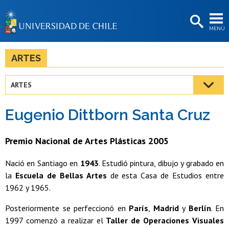
EXTENSIÓN
MENÚ
BIBLIOTECAS
LA UNIVERSIDAD
ARTES
Postulantes
ARTES
Estudiantes
Eugenio Dittborn Santa Cruz
Académicas/os
Funcionarias/os
Premio Nacional de Artes Plásticas 2005
Egresadas/os
Nació en Santiago en
1943
. Estudió pintura, dibujo y grabado en
la
Escuela de Bellas Artes
de esta Casa de Estudios entre
1962 y 1965.
Posteriormente se perfeccionó en
París
,
Madrid
y
Berlín
. En
1997 comenzó a realizar el
Taller de Operaciones Visuales