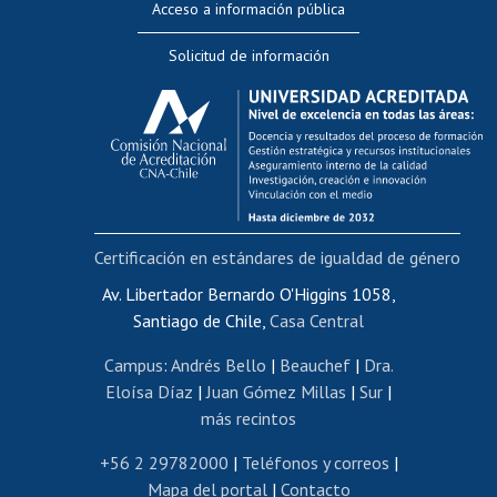
Acceso a información pública
Editar Portafolio Académico
Solicitud de información
Evaluación docente
Calificación académica
Postulación al AUCAI
Funcionarias/os
Cursos internos de capacitación
Bienestar del personal
Certificación en estándares de igualdad de género
Portal de movilidad interna
Certificado de renta
Av. Libertador Bernardo O'Higgins 1058,
Santiago de Chile,
Casa Central
Certificado de renta honorarios
Gestión de correo uchile
Campus
:
Andrés Bello
|
Beauchef
|
Dra.
Editar páginas blancas
Eloísa Díaz
|
Juan Gómez Millas
|
Sur
|
más recintos
Extranjeras/os
Revalidación y reconocimiento de títulos
+56 2 29782000
|
Teléfonos y correos
|
Mapa del portal
|
Contacto
Postulación al Programa de Movilidad Estudiantil