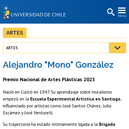
EXTENSIÓN
MENÚ
BIBLIOTECAS
LA UNIVERSIDAD
ARTES
Postulantes
ARTES
Estudiantes
Alejandro "Mono" González
Académicas/os
Funcionarias/os
Premio Nacional de Artes Plásticas 2025
Egresadas/os
Nació en Curicó en 1947. Su aprendizaje sobre muralismo
empezó en la
Escuela Experimental Artística en Santiago
,
influenciado por artistas como José Santos Chávez, Julio
Escámez y José Venturelli.
Su trayectoria ha estado íntimamente ligada a la
Brigada