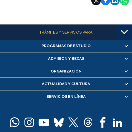
Más información
TRÁMITES Y SERVICIOS PARA
PROGRAMAS DE ESTUDIO
Alumnas/os y exalumnas/os
Matrícula en línea
ADMISIÓN Y BECAS
Inscripción y cambio de asignaturas
ORGANIZACIÓN
Consulta y certificado de notas
Certificado de alumno regular
ACTUALIDAD Y CULTURA
Servicio médico y dental
SERVICIOS EN LÍNEA
Pago de arancel y crédito alumnos
Pago de arancel y crédito exalumnos
Certificado de títulos y grados
Docentes