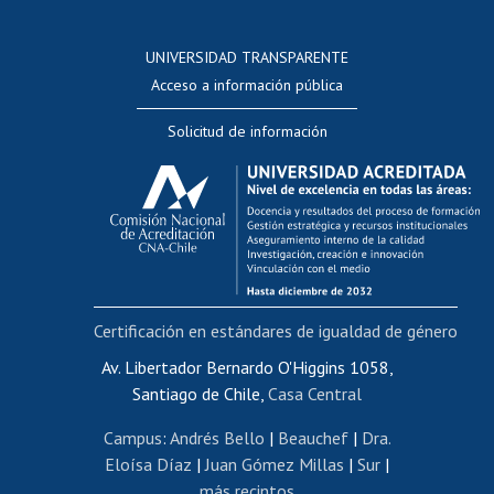
Postulación a concursos internos de investigación
Consulta a bases de datos
UNIVERSIDAD TRANSPARENTE
Perfeccionamiento
Acceso a información pública
Editar Portafolio Académico
Solicitud de información
Evaluación docente
Calificación académica
Postulación al AUCAI
Funcionarias/os
Cursos internos de capacitación
Bienestar del personal
Certificación en estándares de igualdad de género
Portal de movilidad interna
Certificado de renta
Av. Libertador Bernardo O'Higgins 1058,
Santiago de Chile,
Casa Central
Certificado de renta honorarios
Gestión de correo uchile
Campus
:
Andrés Bello
|
Beauchef
|
Dra.
Editar páginas blancas
Eloísa Díaz
|
Juan Gómez Millas
|
Sur
|
más recintos