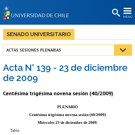
EXTENSIÓN
MENÚ
BIBLIOTECAS
LA UNIVERSIDAD
SENADO UNIVERSITARIO
Postulantes
ACTAS SESIONES PLENARIAS
Estudiantes
Acta N° 139 - 23 de diciembre
Académicas/os
de 2009
Funcionarias/os
Centésima trigésima novena sesión (40/2009)
Egresadas/os
PLENARIO
Centésima trigésima novena sesión (40/2009)
Miércoles 23 de diciembre de 2009.
Tabla