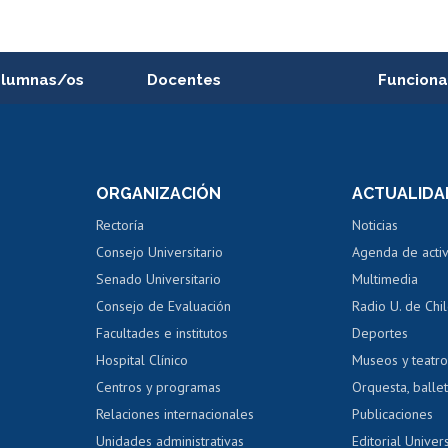
alumnas/os
Docentes
Funciona
Postulación a concursos
Cursos inte
internos de investigación
capacitació
e asignaturas
Consulta a bases de datos
Bienestar d
 de notas
ORGANIZACIÓN
ACTUALIDA
Perfeccionamiento
Portal de m
 regular
Editar Portafolio Académico
Certificado
Rectoría
Noticias
tal
Evaluación docente
Certificado
Consejo Universitario
Agenda de acti
dito alumnos
honorarios
Calificación académica
Senado Universitario
Multimedia
dito exalumnos
Gestión de 
Consejo de Evaluación
Radio U. de Chi
Postulación al AUCAI
y grados
Editar pági
Facultades e institutos
Deportes
Hospital Clínico
Museos y teatr
da tecnológica
Tarjeta TUI
Wifi
Acoso laboral
s
Centros y programas
Orquesta, ballet
Relaciones internacionales
Publicaciones
Unidades administrativas
Editorial Univers