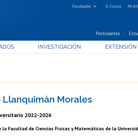
Facultades
U-Cursos
Mi Uc
Arquitectura y Urbanismo
Ciencias
Postulantes
Estu
Cs. Físicas y Matemáticas
ADOS
INVESTIGACIÓN
EXTENSIÓN
Cs. Químicas y Farmacéuticas
Cs. Veterinarias y Pecuarias
Derecho
Filosofía y Humanidades
Medicina
 Llanquimán Morales
Estudios Avanzados en Educación
Nutrición y Tecnología de
versitario 2022-2026
Alimentos
 la Facultad de Ciencias Físicas y Matemáticas de la Universid