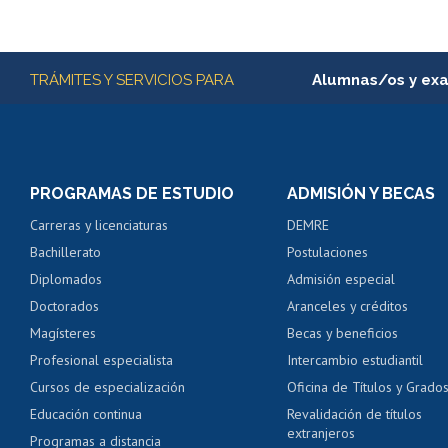
Más información
TRÁMITES Y SERVICIOS PARA
Alumnas/os y ex
Matrícula en línea
Inscripción y cambio d
Consulta y certificado
PROGRAMAS DE ESTUDIO
ADMISIÓN Y BECAS
Certificado de alumno
Carreras y licenciaturas
DEMRE
Servicio médico y den
Bachillerato
Postulaciones
Pago de arancel y cré
Diplomados
Admisión especial
Pago de arancel y cré
Doctorados
Aranceles y créditos
Certificado de títulos 
Magísteres
Becas y beneficios
Profesional especialista
Intercambio estudiantil
Mi Uchile
Ayu
Cursos de especialización
Oficina de Títulos y Grado
Educación continua
Revalidación de títulos
extranjeros
Programas a distancia