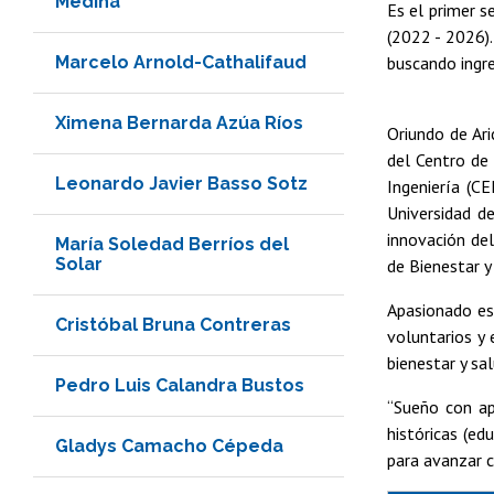
Medina
Es el primer se
(2022 - 2026).
Marcelo Arnold-Cathalifaud
buscando ingre
Ximena Bernarda Azúa Ríos
Oriundo de Ar
del Centro de
Leonardo Javier Basso Sotz
Ingeniería (C
Universidad d
innovación del
María Soledad Berríos del
Solar
de Bienestar y
Apasionado est
Cristóbal Bruna Contreras
voluntarios y
bienestar y sa
Pedro Luis Calandra Bustos
“Sueño con ap
históricas (ed
Gladys Camacho Cépeda
para avanzar c