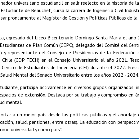
nador universitario estudiantil en salir reelecto en la historia de l
 Estudiante de Beauchef, cursa la carrera de Ingeniería Civil Indust
sar prontamente al Magíster de Gestión y Políticas Públicas de la 
ica, egresado del Liceo Bicentenario Domingo Santa María el año 
 Estudiantes de Plan Común (CEPC), delegado del Comité del Cent
EI) y representante del Consejo de Presidencias de la Federación 
e Chile (CDP FECH) en el Consejo Universitario el año 2021. Tes
 Centro de Estudiantes de Ingeniería (CEI) durante el 2022. Pres
 Salud Mental del Senado Universitario entre los años 2022 - 2024
udiante, participa activamente en diversos grupos organizados, i
 espacios de extensión. Destaca por su trabajo y compromiso en á
lud mental.
ortar a un mejor país desde las políticas públicas y el abordaje 
ucación, salud, pensiones, entre otras). La educación con perspectiv
omo universidad y como país”.