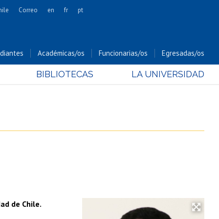
hile
Correo
en
fr
pt
Artes
Cs. Agronómicas
diantes
Académicas/os
Funcionarias/os
Egresadas/os
Cs. Forestales y Conservación
BIBLIOTECAS
LA UNIVERSIDAD
Cs. Sociales
Comunicación e Imagen
Economía y Negocios
Gobierno
Odontología
Estudios Internacionales
Bachillerato
Hospital Clínico
ad de Chile.