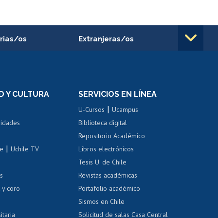
rias/os
Extranjeras/os
rnos de
Revalidación y reconocimiento
n
de títulos
el personal
Postulación al Programa de
Movilidad Estudiantil
D Y CULTURA
SERVICIOS EN LÍNEA
ovilidad interna
Inscripción de asignaturas
|
 de renta
U-Cursos
Ucampus
Cursos de español
 de renta
vidades
Biblioteca digital
Repositorio Académico
correo uchile
|
le
Uchile TV
Libros electrónicos
nas blancas
Tesis U. de Chile
os
Revistas académicas
, sexual y violencia
Denuncias administrativas
 y coro
Portafolio académico
Sismos en Chile
itaria
Solicitud de salas Casa Central