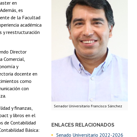
aster en
. Además, es
cente de la Facultad
xperiencia académica
as y reestructuración
endo Director
a Comercial,
conomía y
ectoria docente en
ocimientos como
municación con
iza.
Senador Universitario Francisco Sánchez
idad y finanzas,
act y libros en el
os de Contabilidad
ENLACES RELACIONADOS
ontabilidad Básica:
Senado Universitario 2022-2026