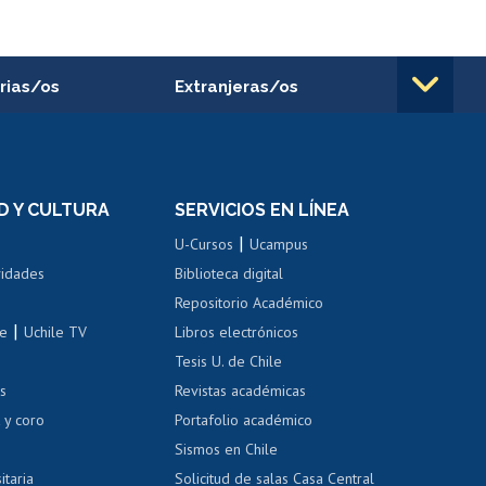
rias/os
Extranjeras/os
rnos de
Revalidación y reconocimiento
n
de títulos
el personal
Postulación al Programa de
Movilidad Estudiantil
D Y CULTURA
SERVICIOS EN LÍNEA
ovilidad interna
Inscripción de asignaturas
|
 de renta
U-Cursos
Ucampus
Cursos de español
 de renta
vidades
Biblioteca digital
Repositorio Académico
correo uchile
|
le
Uchile TV
Libros electrónicos
nas blancas
Tesis U. de Chile
os
Revistas académicas
, sexual y violencia
Denuncias administrativas
 y coro
Portafolio académico
Sismos en Chile
itaria
Solicitud de salas Casa Central