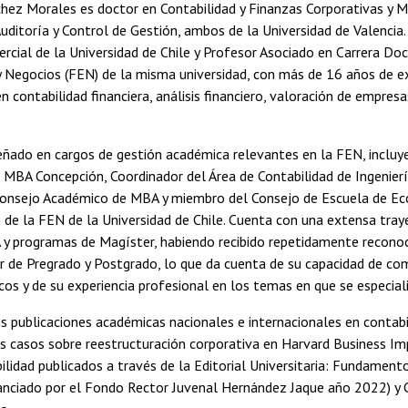
hez Morales es doctor en Contabilidad y Finanzas Corporativas y M
Auditoría y Control de Gestión, ambos de la Universidad de Valencia
rcial de la Universidad de Chile y Profesor Asociado en Carrera Do
 Negocios (FEN) de la misma universidad, con más de 16 años de e
en contabilidad financiera, análisis financiero, valoración de empres
ñado en cargos de gestión académica relevantes en la FEN, incluy
MBA Concepción, Coordinador del Área de Contabilidad de Ingenierí
onsejo Académico de MBA y miembro del Consejo de Escuela de E
 de la FEN de la Universidad de Chile. Cuenta con una extensa tray
 y programas de Magíster, habiendo recibido repetidamente recon
r de Pregrado y Postgrado, lo que da cuenta de su capacidad de co
icos y de su experiencia profesional en los temas en que se especial
s publicaciones académicas nacionales e internacionales en contabil
 casos sobre reestructuración corporativa en Harvard Business Imp
ilidad publicados a través de la Editorial Universitaria: Fundament
nanciado por el Fondo Rector Juvenal Hernández Jaque año 2022) y C