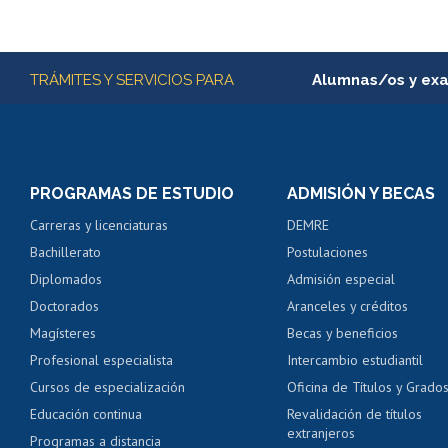
Más información
TRÁMITES Y SERVICIOS PARA
Alumnas/os y ex
Matrícula en línea
Inscripción y cambio d
Consulta y certificado
PROGRAMAS DE ESTUDIO
ADMISIÓN Y BECAS
Certificado de alumno
Carreras y licenciaturas
DEMRE
Servicio médico y den
Bachillerato
Postulaciones
Pago de arancel y cré
Diplomados
Admisión especial
Pago de arancel y cré
Doctorados
Aranceles y créditos
Certificado de títulos 
Magísteres
Becas y beneficios
Profesional especialista
Intercambio estudiantil
Mi Uchile
Ayu
Cursos de especialización
Oficina de Títulos y Grado
Educación continua
Revalidación de títulos
extranjeros
Programas a distancia