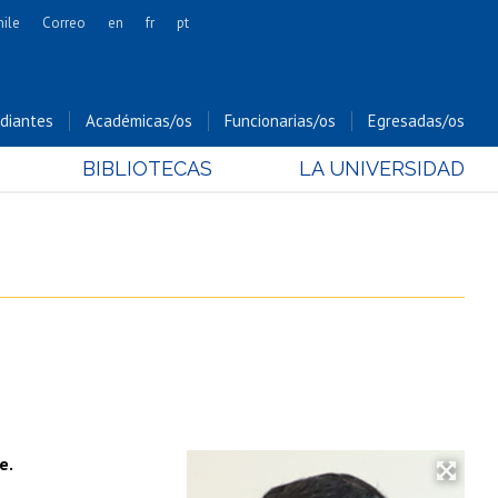
hile
Correo
en
fr
pt
Artes
Cs. Agronómicas
diantes
Académicas/os
Funcionarias/os
Egresadas/os
Cs. Forestales y Conservación
BIBLIOTECAS
LA UNIVERSIDAD
Cs. Sociales
Comunicación e Imagen
Economía y Negocios
Gobierno
Odontología
Estudios Internacionales
Bachillerato
Hospital Clínico
e.