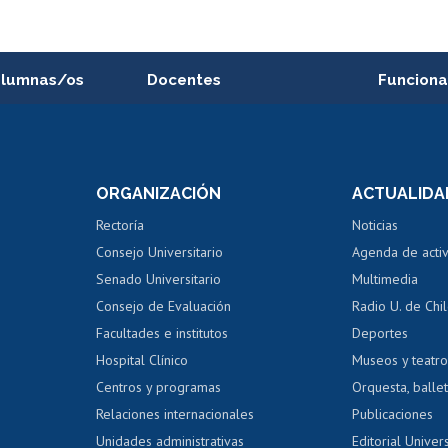
alumnas/os
Docentes
Funciona
Postulación a concursos
Cursos inte
internos de investigación
capacitació
e asignaturas
Consulta a bases de datos
Bienestar d
 de notas
ORGANIZACIÓN
ACTUALIDA
Perfeccionamiento
Portal de m
 regular
Editar Portafolio Académico
Certificado
Rectoría
Noticias
tal
Evaluación docente
Certificado
Consejo Universitario
Agenda de acti
dito alumnos
honorarios
Calificación académica
Senado Universitario
Multimedia
dito exalumnos
Gestión de 
Consejo de Evaluación
Radio U. de Chi
Postulación al AUCAI
y grados
Editar pági
Facultades e institutos
Deportes
Hospital Clínico
Museos y teatr
da tecnológica
Tarjeta TUI
Wifi
Acoso laboral
s
Centros y programas
Orquesta, ballet
Relaciones internacionales
Publicaciones
Unidades administrativas
Editorial Univers