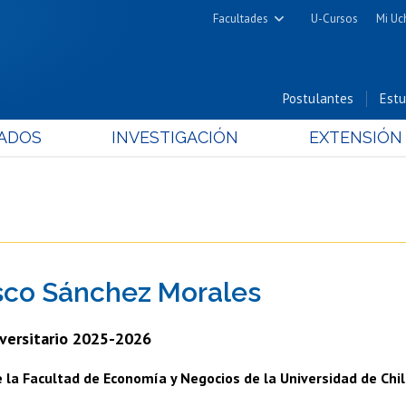
Facultades
U-Cursos
Mi Uc
Arquitectura y Urbanismo
Ciencias
Postulantes
Estu
Cs. Físicas y Matemáticas
ADOS
INVESTIGACIÓN
EXTENSIÓN
Cs. Químicas y Farmacéuticas
Cs. Veterinarias y Pecuarias
Derecho
Filosofía y Humanidades
Medicina
sco Sánchez Morales
Estudios Avanzados en Educación
Nutrición y Tecnología de
versitario 2025-2026
Alimentos
la Facultad de Economía y Negocios de la Universidad de Chil