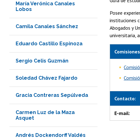
Guía de Estudi
María Verónica Canales
Lobos
Posee experie
instituciones 
Camila Canales Sánchez
Abogados y Uni
universitaria,
Eduardo Castillo Espinoza
Comisiones
Sergio Celis Guzmán
Comisió
Comisió
Soledad Chávez Fajardo
Gracia Contreras Sepúlveda
Contacto:
Carmen Luz de la Maza
E-mail:
Asquet
Andrés Dockendorff Valdés