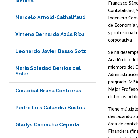
Medina
Francisco Sánc
Contabilidad, 
Marcelo Arnold-Cathalifaud
Ingeniero Come
de Economía y
y profesional 
Ximena Bernarda Azúa Ríos
corporativa.
Leonardo Javier Basso Sotz
Se ha desempe
Académico del 
miembro del C
María Soledad Berríos del
Solar
Administración
pregrado, MBA
Mejor Profeso
Cristóbal Bruna Contreras
distintos públ
Pedro Luis Calandra Bustos
Tiene múltiple
destacando sus
área de contab
Gladys Camacho Cépeda
Financiera (fi