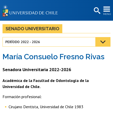
EXTENSIÓN
MENÚ
BIBLIOTECAS
LA UNIVERSIDAD
SENADO UNIVERSITARIO
Postulantes
PERÍODO 2022 - 2026
Estudiantes
María Consuelo Fresno Rivas
Académicas/os
Funcionarias/os
Senadora Universitaria 2022-2026
Egresadas/os
Académica de la Facultad de Odontología de la
Universidad de Chile.
Formación profesional:
Cirujano Dentista, Universidad de Chile 1983