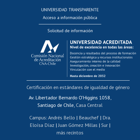
Consulta a bases de datos
UNIVERSIDAD TRANSPARENTE
Perfeccionamiento
Acceso a información pública
Editar Portafolio Académico
Solicitud de información
Evaluación docente
Calificación académica
Postulación al AUCAI
Funcionarias/os
Cursos internos de capacitación
Bienestar del personal
Certificación en estándares de igualdad de género
Portal de movilidad interna
Certificado de renta
Av. Libertador Bernardo O'Higgins 1058,
Santiago de Chile,
Casa Central
Certificado de renta honorarios
Gestión de correo uchile
Campus
:
Andrés Bello
|
Beauchef
|
Dra.
Editar páginas blancas
Eloísa Díaz
|
Juan Gómez Millas
|
Sur
|
más recintos
Extranjeras/os