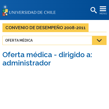
EXTENSIÓN
MENÚ
BIBLIOTECAS
LA UNIVERSIDAD
CONVENIO DE DESEMPEÑO 2008-2011
Postulantes
OFERTA MÉDICA
Estudiantes
Oferta médica - dirigido a:
Académicas/os
administrador
Funcionarias/os
Egresadas/os