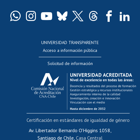
Certificado de títulos y grados
Docentes
Postulación a concursos internos de investigación
Consulta a bases de datos
UNIVERSIDAD TRANSPARENTE
Perfeccionamiento
Acceso a información pública
Editar Portafolio Académico
Solicitud de información
Evaluación docente
Calificación académica
Postulación al AUCAI
Funcionarias/os
Cursos internos de capacitación
Bienestar del personal
Certificación en estándares de igualdad de género
Portal de movilidad interna
Certificado de renta
Av. Libertador Bernardo O'Higgins 1058,
Santiago de Chile,
Casa Central
Certificado de renta honorarios