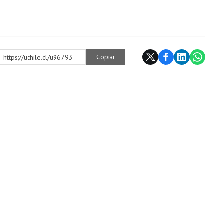
Copiar
https://uchile.cl/u96793