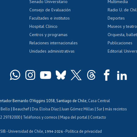
Calificación académica
Senado Universitario
Multimedia
dito exalumnos
Gestión de 
Consejo de Evaluación
Radio U. de Chi
Postulación al AUCAI
y grados
Editar pági
Facultades e institutos
Deportes
Hospital Clínico
Museos y teatr
da tecnológica
Tarjeta TUI
Wifi
Acoso laboral
s
Centros y programas
Orquesta, ballet
Relaciones internacionales
Publicaciones
Unidades administrativas
Editorial Univers
bertador Bernardo O'Higgins 1058, Santiago de Chile,
Casa Central
 Bello
|
Beauchef
|
Dra. Eloísa Díaz
|
Juan Gómez Millas
|
Sur
|
más recintos
 2 29782000
|
Teléfonos y correos
|
Mapa del portal
|
Contacto
ISIB
Universidad de Chile
Política de privacidad
-
, 1994-2026 -