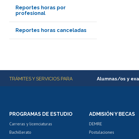
Reportes horas por
profesional
Reportes horas canceladas
Más información
TRÁMITES Y SERVICIOS PARA
Alumnas/os y ex
Matrícula en línea
Inscripción y cambio d
Consulta y certificado
PROGRAMAS DE ESTUDIO
ADMISIÓN Y BECAS
Certificado de alumno
Carreras y licenciaturas
DEMRE
Servicio médico y den
Bachillerato
Postulaciones
Pago de arancel y cré