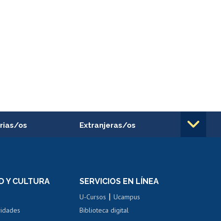
rias/os
Extranjeras/os
rnos de
Revalidación y reconocimiento
n
de títulos
el personal
Postulación al Programa de
Movilidad Estudiantil
D Y CULTURA
SERVICIOS EN LÍNEA
ovilidad interna
Inscripción de asignaturas
|
 de renta
U-Cursos
Ucampus
Cursos de español
 de renta
vidades
Biblioteca digital