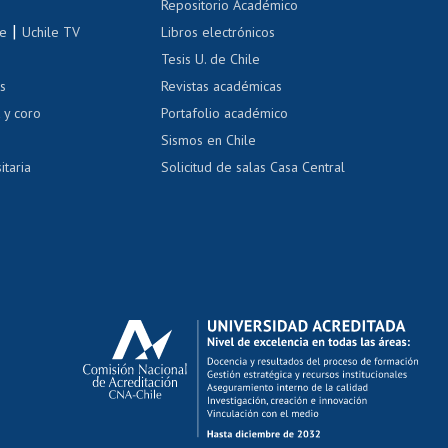
Repositorio Académico
correo uchile
|
le
Uchile TV
Libros electrónicos
nas blancas
Tesis U. de Chile
os
Revistas académicas
, sexual y violencia
Denuncias administrativas
 y coro
Portafolio académico
Sismos en Chile
itaria
Solicitud de salas Casa Central