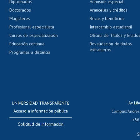
Diplomados
Admisión especial
Pago de arancel y cré
Doctorados
Aranceles y créditos
Certificado de títulos 
Magísteres
Becas y beneficios
Profesional especialista
Intercambio estudiantil
Mi Uchile
Ayu
Cursos de especialización
Oficina de Títulos y Grado
Educación continua
Revalidación de títulos
extranjeros
Programas a distancia
UNIVERSIDAD TRANSPARENTE
Av. Li
Acceso a información pública
Campus
:
Andrés
+56
Solicitud de información
S