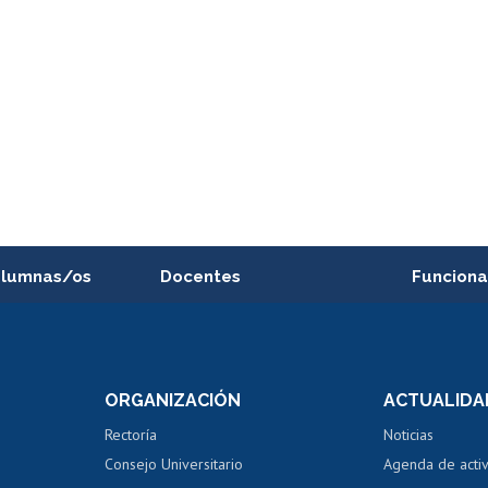
alumnas/os
Docentes
Funciona
Postulación a concursos
Cursos inte
internos de investigación
capacitació
e asignaturas
Consulta a bases de datos
Bienestar d
 de notas
ORGANIZACIÓN
ACTUALIDA
Perfeccionamiento
Portal de m
 regular
Editar Portafolio Académico
Certificado
Rectoría
Noticias
tal
Evaluación docente
Certificado
Consejo Universitario
Agenda de acti
dito alumnos
honorarios