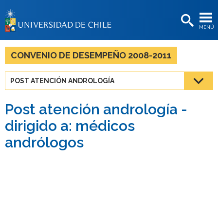
EXTENSIÓN
MENÚ
BIBLIOTECAS
LA UNIVERSIDAD
CONVENIO DE DESEMPEÑO 2008-2011
Postulantes
POST ATENCIÓN ANDROLOGÍA
Estudiantes
Post atención andrología -
Académicas/os
dirigido a: médicos
Funcionarias/os
andrólogos
Egresadas/os