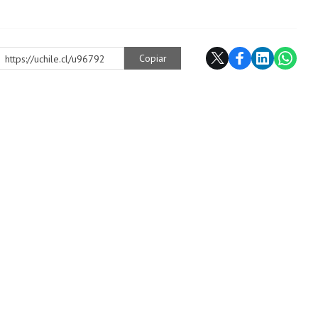
Copiar
https://uchile.cl/u96792