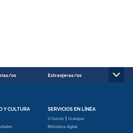
rias/os
Extranjeras/os
rnos de
Revalidación y reconocimiento
n
de títulos
el personal
Postulación al Programa de
Movilidad Estudiantil
D Y CULTURA
SERVICIOS EN LÍNEA
ovilidad interna
Inscripción de asignaturas
|
 de renta
U-Cursos
Ucampus
Cursos de español
 de renta
vidades
Biblioteca digital