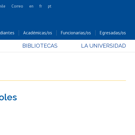
hile
Correo
en
fr
pt
Artes
Cs. Agronómicas
diantes
Académicas/os
Funcionarias/os
Egresadas/os
Cs. Forestales y Conservación
BIBLIOTECAS
LA UNIVERSIDAD
Cs. Sociales
Comunicación e Imagen
Economía y Negocios
Gobierno
Odontología
roles
Estudios Internacionales
Bachillerato
Hospital Clínico