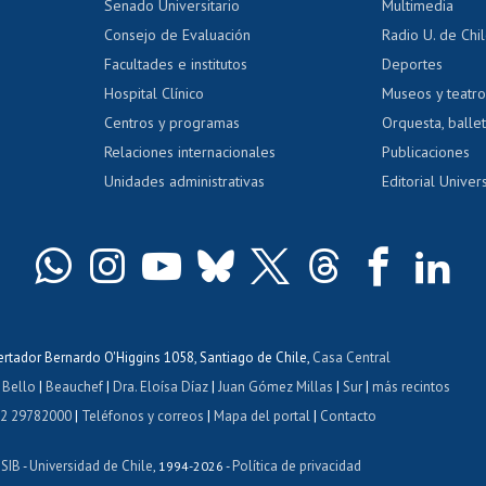
Calificación académica
Senado Universitario
Multimedia
dito exalumnos
Gestión de 
Consejo de Evaluación
Radio U. de Chi
Postulación al AUCAI
y grados
Editar pági
Facultades e institutos
Deportes
Hospital Clínico
Museos y teatr
da tecnológica
Tarjeta TUI
Wifi
Acoso laboral
s
Centros y programas
Orquesta, ballet
Relaciones internacionales
Publicaciones
Unidades administrativas
Editorial Univers
bertador Bernardo O'Higgins 1058, Santiago de Chile,
Casa Central
 Bello
|
Beauchef
|
Dra. Eloísa Díaz
|
Juan Gómez Millas
|
Sur
|
más recintos
 2 29782000
|
Teléfonos y correos
|
Mapa del portal
|
Contacto
ISIB
Universidad de Chile
Política de privacidad
-
, 1994-2026 -