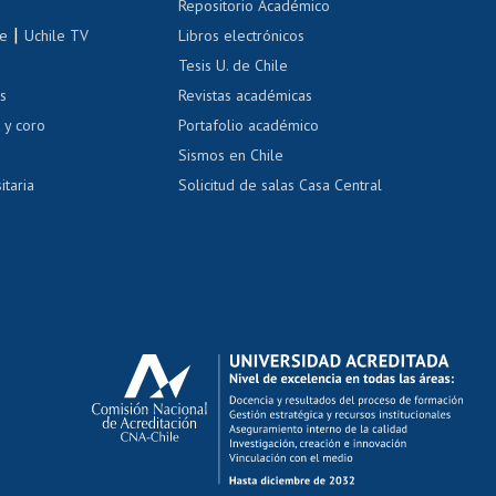
Repositorio Académico
correo uchile
|
le
Uchile TV
Libros electrónicos
nas blancas
Tesis U. de Chile
os
Revistas académicas
, sexual y violencia
Denuncias administrativas
 y coro
Portafolio académico
Sismos en Chile
itaria
Solicitud de salas Casa Central