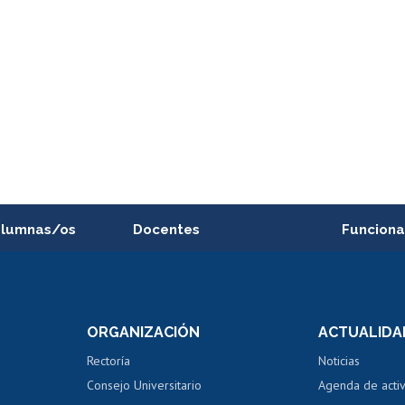
alumnas/os
Docentes
Funciona
Postulación a concursos
Cursos inte
internos de investigación
capacitació
e asignaturas
Consulta a bases de datos
Bienestar d
 de notas
ORGANIZACIÓN
ACTUALIDA
Perfeccionamiento
Portal de m
 regular
Editar Portafolio Académico
Certificado
Rectoría
Noticias
tal
Evaluación docente
Certificado
Consejo Universitario
Agenda de acti
dito alumnos
honorarios