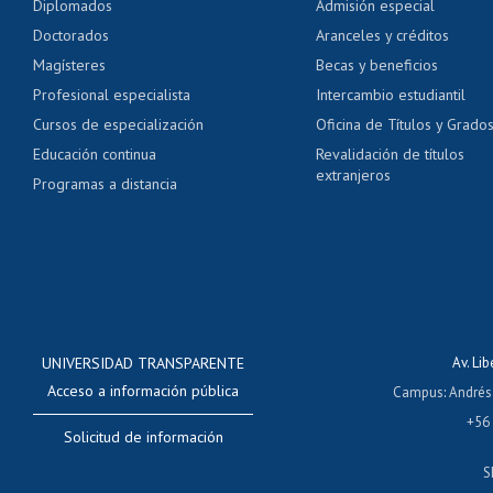
Diplomados
Admisión especial
Pago de arancel y cré
Doctorados
Aranceles y créditos
Certificado de títulos 
Magísteres
Becas y beneficios
Profesional especialista
Intercambio estudiantil
Mi Uchile
Ayu
Cursos de especialización
Oficina de Títulos y Grado
Educación continua
Revalidación de títulos
extranjeros
Programas a distancia
UNIVERSIDAD TRANSPARENTE
Av. Li
Acceso a información pública
Campus
:
Andrés
+56
Solicitud de información
S