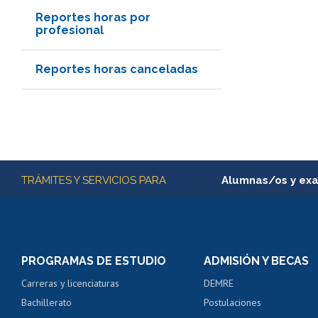
Reportes horas por
profesional
Reportes horas canceladas
Más información
TRÁMITES Y SERVICIOS PARA
Alumnas/os y ex
Matrícula en línea
Inscripción y cambio d
Consulta y certificado
PROGRAMAS DE ESTUDIO
ADMISIÓN Y BECAS
Certificado de alumno
Carreras y licenciaturas
DEMRE
Servicio médico y den
Bachillerato
Postulaciones
Pago de arancel y cré