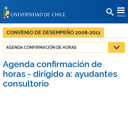
EXTENSIÓN
MENÚ
BIBLIOTECAS
LA UNIVERSIDAD
CONVENIO DE DESEMPEÑO 2008-2011
Postulantes
AGENDA CONFIRMACIÓN DE HORAS
Estudiantes
Agenda confirmación de
Académicas/os
horas - dirigido a: ayudantes
Funcionarias/os
consultorio
Egresadas/os