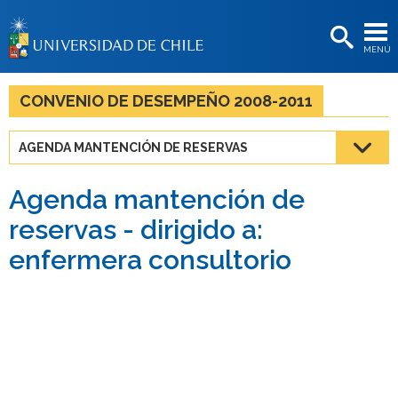
EXTENSIÓN
MENÚ
BIBLIOTECAS
LA UNIVERSIDAD
CONVENIO DE DESEMPEÑO 2008-2011
Postulantes
AGENDA MANTENCIÓN DE RESERVAS
Estudiantes
Agenda mantención de
Académicas/os
reservas - dirigido a:
Funcionarias/os
enfermera consultorio
Egresadas/os