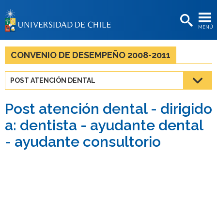
EXTENSIÓN
MENÚ
BIBLIOTECAS
LA UNIVERSIDAD
CONVENIO DE DESEMPEÑO 2008-2011
Postulantes
POST ATENCIÓN DENTAL
Estudiantes
Post atención dental - dirigido
Académicas/os
a: dentista - ayudante dental
Funcionarias/os
- ayudante consultorio
Egresadas/os