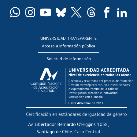
Certificado de títulos y grados
Docentes
Postulación a concursos internos de investigación
Consulta a bases de datos
UNIVERSIDAD TRANSPARENTE
Perfeccionamiento
Acceso a información pública
Editar Portafolio Académico
Solicitud de información
Evaluación docente
Calificación académica
Postulación al AUCAI
Funcionarias/os
Cursos internos de capacitación
Bienestar del personal
Certificación en estándares de igualdad de género
Portal de movilidad interna
Certificado de renta
Av. Libertador Bernardo O'Higgins 1058,
Santiago de Chile,
Casa Central
Certificado de renta honorarios