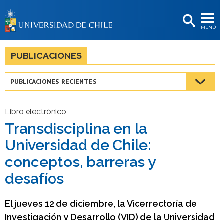
EXTENSIÓN
MENÚ
BIBLIOTECAS
LA UNIVERSIDAD
PUBLICACIONES
Postulantes
PUBLICACIONES RECIENTES
Estudiantes
Académicas/os
Libro electrónico
Transdisciplina en la
Funcionarias/os
Universidad de Chile:
Egresadas/os
conceptos, barreras y
desafíos
El jueves 12 de diciembre, la Vicerrectoría de
Investigación y Desarrollo (VID) de la Universidad