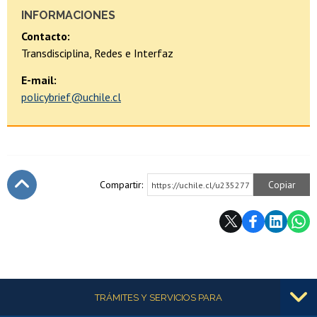
INFORMACIONES
Contacto:
Transdisciplina, Redes e Interfaz
E-mail:
policybrief@uchile.cl
Compartir:
Copiar
https://uchile.cl/u235277
Subir
Más información
TRÁMITES Y SERVICIOS PARA