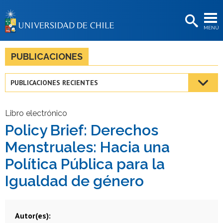
EXTENSIÓN
MENÚ
BIBLIOTECAS
LA UNIVERSIDAD
PUBLICACIONES
Postulantes
PUBLICACIONES RECIENTES
Estudiantes
Académicas/os
Libro electrónico
Policy Brief: Derechos
Funcionarias/os
Menstruales: Hacia una
Egresadas/os
Política Pública para la
Igualdad de género
Autor(es)