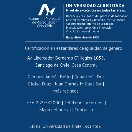
Calificación académica
Postulación al AUCAI
Funcionarias/os
Cursos internos de capacitación
Bienestar del personal
Certificación en estándares de igualdad de género
Portal de movilidad interna
Certificado de renta
Av. Libertador Bernardo O'Higgins 1058,
Santiago de Chile,
Casa Central
Certificado de renta honorarios
Gestión de correo uchile
Campus
:
Andrés Bello
|
Beauchef
|
Dra.
Editar páginas blancas
Eloísa Díaz
|
Juan Gómez Millas
|
Sur
|
más recintos
Extranjeras/os
Revalidación y reconocimiento de títulos
+56 2 29782000
|
Teléfonos y correos
|
Mapa del portal
|
Contacto
Postulación al Programa de Movilidad Estudiantil
Inscripción de asignaturas
SISIB
Universidad de Chile
Cursos de español
-
, 1994-2026 -