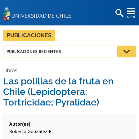
EXTENSIÓN
MENÚ
BIBLIOTECAS
LA UNIVERSIDAD
PUBLICACIONES
Postulantes
PUBLICACIONES RECIENTES
Estudiantes
Académicas/os
Libros
Las polillas de la fruta en
Funcionarias/os
Chile (Lepidoptera:
Egresadas/os
Tortricidae; Pyralidae)
Autor(es)
Roberto González R.