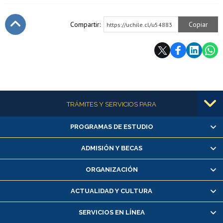
Compartir:
Copiar
https://uchile.cl/u54883
Subir
Más información
TRÁMITES Y SERVICIOS PARA
PROGRAMAS DE ESTUDIO
Alumnas/os y exalumnas/os
Matrícula en línea
ADMISIÓN Y BECAS
Inscripción y cambio de asignaturas
ORGANIZACIÓN
Consulta y certificado de notas
Certificado de alumno regular
ACTUALIDAD Y CULTURA
Servicio médico y dental
SERVICIOS EN LÍNEA
Pago de arancel y crédito alumnos