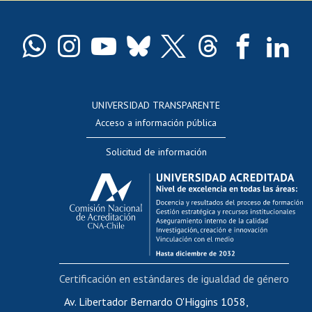
Pago de arancel y crédito exalumnos
Certificado de títulos y grados
Docentes
Postulación a concursos internos de investigación
Consulta a bases de datos
UNIVERSIDAD TRANSPARENTE
Perfeccionamiento
Acceso a información pública
Editar Portafolio Académico
Solicitud de información
Evaluación docente
Calificación académica
Postulación al AUCAI
Funcionarias/os
Cursos internos de capacitación
Bienestar del personal
Certificación en estándares de igualdad de género
Portal de movilidad interna
Certificado de renta
Av. Libertador Bernardo O'Higgins 1058,