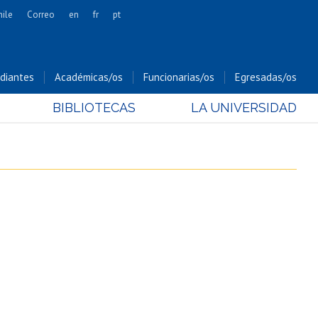
hile
Correo
en
fr
pt
Artes
Cs. Agronómicas
diantes
Académicas/os
Funcionarias/os
Egresadas/os
Cs. Forestales y Conservación
BIBLIOTECAS
LA UNIVERSIDAD
Cs. Sociales
Comunicación e Imagen
Economía y Negocios
Gobierno
Odontología
Estudios Internacionales
Bachillerato
Hospital Clínico