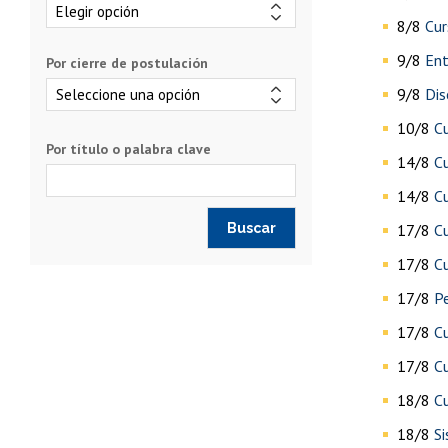
8/8
Cur
9/8
Ent
Por cierre de postulación
9/8
Dis
10/8
Cu
Por título o palabra clave
14/8
Cu
14/8
Cu
17/8
Cu
17/8
Cu
17/8
Pe
17/8
C
17/8
C
18/8
Cu
18/8
Si