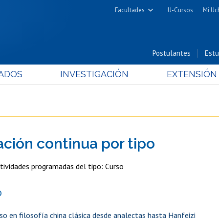
Facultades
U-Cursos
Mi Uc
Arquitectura y Urbanismo
Ciencias
Postulantes
Estu
Cs. Físicas y Matemáticas
ADOS
INVESTIGACIÓN
EXTENSIÓN
Cs. Químicas y Farmacéuticas
Cs. Veterinarias y Pecuarias
Derecho
Filosofía y Humanidades
Medicina
ación continua por tipo
Estudios Avanzados en Educación
tividades programadas del tipo: Curso
Nutrición y Tecnología de
Alimentos
o
so en filosofía china clásica desde analectas hasta Hanfeizi