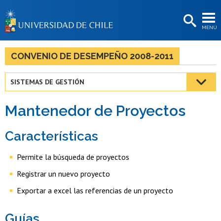
EXTENSIÓN
MENÚ
BIBLIOTECAS
LA UNIVERSIDAD
CONVENIO DE DESEMPEÑO 2008-2011
Postulantes
SISTEMAS DE GESTIÓN
Estudiantes
Mantenedor de Proyectos
Académicas/os
Funcionarias/os
Características
Egresadas/os
Permite la búsqueda de proyectos
Registrar un nuevo proyecto
Exportar a excel las referencias de un proyecto
Guías