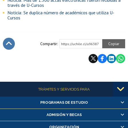
través de U-Cursos
Noticia: Se duplica número de académicos que utiliza U-
Cursos
Compartir:
Copiar
https://uchile.cl/u96387
Subir
Más información
TRÁMITES Y SERVICIOS PARA
PROGRAMAS DE ESTUDIO
Alumnas/os y exalumnas/os
Matrícula en línea
ADMISIÓN Y BECAS
Inscripción y cambio de asignaturas
ORGANIZACIÓN