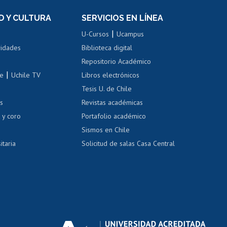
el personal
Postulación al Programa de
Movilidad Estudiantil
D Y CULTURA
SERVICIOS EN LÍNEA
ovilidad interna
Inscripción de asignaturas
|
 de renta
U-Cursos
Ucampus
Cursos de español
 de renta
vidades
Biblioteca digital
Repositorio Académico
correo uchile
|
le
Uchile TV
Libros electrónicos
nas blancas
Tesis U. de Chile
os
Revistas académicas
, sexual y violencia
Denuncias administrativas
 y coro
Portafolio académico
Sismos en Chile
itaria
Solicitud de salas Casa Central