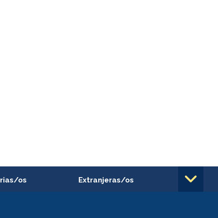
rias/os
Extranjeras/os
rnos de
Revalidación y reconocimiento
n
de títulos