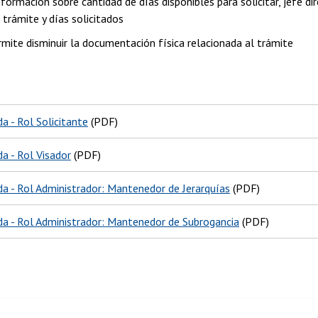
formación sobre cantidad de días disponibles para solicitar, jefe di
l trámite y días solicitados
rmite disminuir la documentación física relacionada al trámite
a - Rol Solicitante
(PDF)
a - Rol Visador
(PDF)
da - Rol Administrador: Mantenedor de Jerarquías
(PDF)
da - Rol Administrador: Mantenedor de Subrogancia
(PDF)