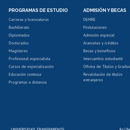
Consulta y certificado
PROGRAMAS DE ESTUDIO
ADMISIÓN Y BECAS
Certificado de alumno
Carreras y licenciaturas
DEMRE
Servicio médico y den
Bachillerato
Postulaciones
Pago de arancel y cré
Diplomados
Admisión especial
Pago de arancel y cré
Doctorados
Aranceles y créditos
Certificado de títulos 
Magísteres
Becas y beneficios
Profesional especialista
Intercambio estudiantil
Mi Uchile
Ayu
Cursos de especialización
Oficina de Títulos y Grado
Educación continua
Revalidación de títulos
extranjeros
Programas a distancia
UNIVERSIDAD TRANSPARENTE
Av. Li