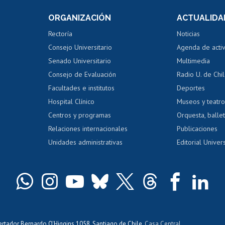
Consulta a bases de datos
Bienestar d
 de notas
ORGANIZACIÓN
ACTUALIDA
Perfeccionamiento
Portal de m
 regular
Editar Portafolio Académico
Certificado
Rectoría
Noticias
tal
Evaluación docente
Certificado
Consejo Universitario
Agenda de acti
dito alumnos
honorarios
Calificación académica
Senado Universitario
Multimedia
dito exalumnos
Gestión de 
Consejo de Evaluación
Radio U. de Chi
Postulación al AUCAI
y grados
Editar pági
Facultades e institutos
Deportes
Hospital Clínico
Museos y teatr
da tecnológica
Tarjeta TUI
Wifi
Acoso laboral
s
Centros y programas
Orquesta, ballet
Relaciones internacionales
Publicaciones
Unidades administrativas
Editorial Univers
bertador Bernardo O'Higgins 1058, Santiago de Chile,
Casa Central