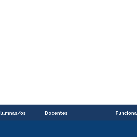
alumnas/os
Docentes
Funciona
Postulación a concursos
Cursos inte
internos de investigación
capacitació
e asignaturas