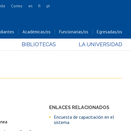
hile
Correo
en
fr
pt
Artes
Cs. Agronómicas
diantes
Académicas/os
Funcionarias/os
Egresadas/os
Cs. Forestales y Conservación
BIBLIOTECAS
LA UNIVERSIDAD
Cs. Sociales
Comunicación e Imagen
Economía y Negocios
Gobierno
Odontología
Estudios Internacionales
Bachillerato
ENLACES RELACIONADOS
Hospital Clínico
Encuesta de capacitación en el
ánea
sistema