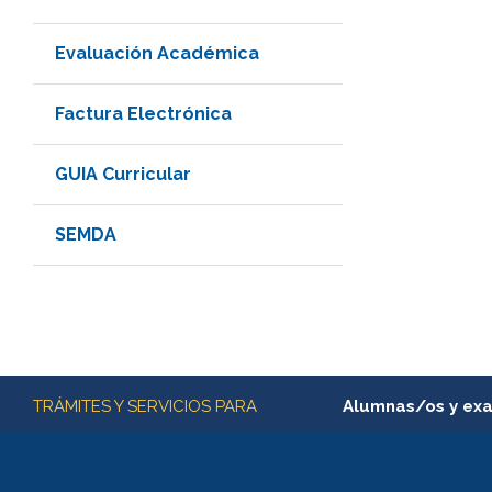
Evaluación Académica
Factura Electrónica
GUIA Curricular
SEMDA
Más información
TRÁMITES Y SERVICIOS PARA
Alumnas/os y ex
Matrícula en línea
Inscripción y cambio d