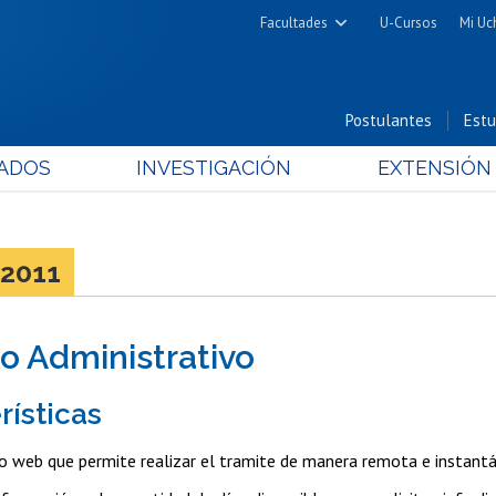
Facultades
U-Cursos
Mi Uc
Arquitectura y Urbanismo
Ciencias
Postulantes
Estu
Cs. Físicas y Matemáticas
ADOS
INVESTIGACIÓN
EXTENSIÓN
Cs. Químicas y Farmacéuticas
Cs. Veterinarias y Pecuarias
Derecho
2011
Filosofía y Humanidades
Medicina
o Administrativo
Estudios Avanzados en Educación
Nutrición y Tecnología de
rísticas
Alimentos
o web que permite realizar el tramite de manera remota e instant