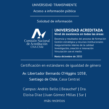
Consulta a bases de datos
UNIVERSIDAD TRANSPARENTE
Perfeccionamiento
Acceso a información pública
Editar Portafolio Académico
Solicitud de información
Evaluación docente
Calificación académica
Postulación al AUCAI
Funcionarias/os
Cursos internos de capacitación
Bienestar del personal
Certificación en estándares de igualdad de género
Portal de movilidad interna
Certificado de renta
Av. Libertador Bernardo O'Higgins 1058,
Santiago de Chile,
Casa Central
Certificado de renta honorarios
Gestión de correo uchile
Campus
:
Andrés Bello
|
Beauchef
|
Dra.
Editar páginas blancas
Eloísa Díaz
|
Juan Gómez Millas
|
Sur
|
más recintos
Extranjeras/os