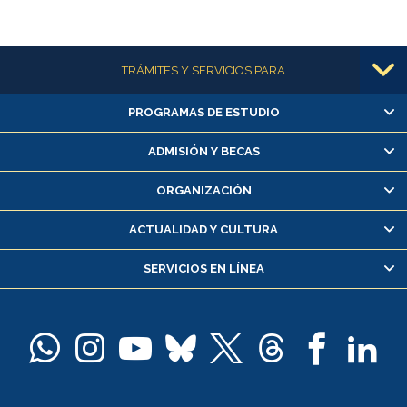
Más información
TRÁMITES Y SERVICIOS PARA
PROGRAMAS DE ESTUDIO
Alumnas/os y exalumnas/os
Matrícula en línea
ADMISIÓN Y BECAS
Inscripción y cambio de asignaturas
ORGANIZACIÓN
Consulta y certificado de notas
Certificado de alumno regular
ACTUALIDAD Y CULTURA
Servicio médico y dental
SERVICIOS EN LÍNEA
Pago de arancel y crédito alumnos
Pago de arancel y crédito exalumnos
Certificado de títulos y grados
Docentes
Postulación a concursos internos de investigación