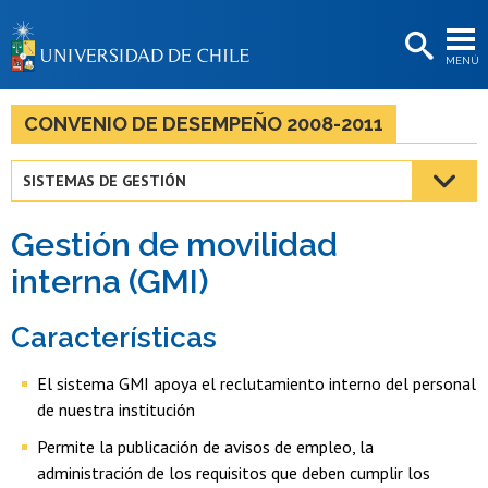
EXTENSIÓN
MENÚ
BIBLIOTECAS
LA UNIVERSIDAD
CONVENIO DE DESEMPEÑO 2008-2011
Postulantes
SISTEMAS DE GESTIÓN
Estudiantes
Gestión de movilidad
Académicas/os
interna (GMI)
Funcionarias/os
Características
Egresadas/os
El sistema GMI apoya el reclutamiento interno del personal
de nuestra institución
Permite la publicación de avisos de empleo, la
administración de los requisitos que deben cumplir los