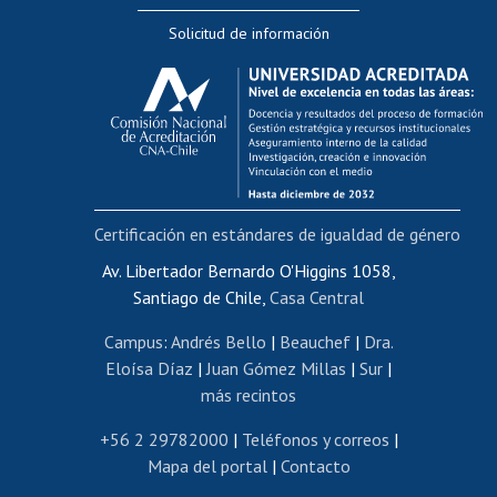
Editar Portafolio Académico
Solicitud de información
Evaluación docente
Calificación académica
Postulación al AUCAI
Funcionarias/os
Cursos internos de capacitación
Bienestar del personal
Certificación en estándares de igualdad de género
Portal de movilidad interna
Certificado de renta
Av. Libertador Bernardo O'Higgins 1058,
Santiago de Chile,
Casa Central
Certificado de renta honorarios
Gestión de correo uchile
Campus
:
Andrés Bello
|
Beauchef
|
Dra.
Editar páginas blancas
Eloísa Díaz
|
Juan Gómez Millas
|
Sur
|
más recintos
Extranjeras/os
Revalidación y reconocimiento de títulos
+56 2 29782000
|
Teléfonos y correos
|
Mapa del portal
|
Contacto
Postulación al Programa de Movilidad Estudiantil