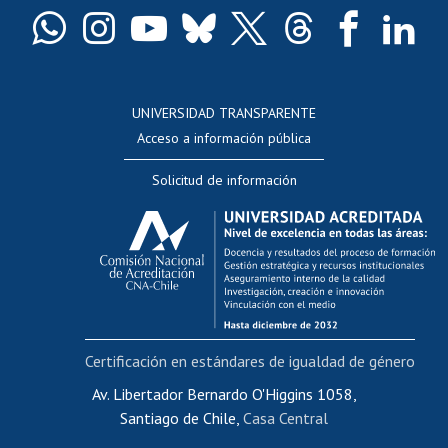
Docentes
Postulación a concursos internos de investigación
Consulta a bases de datos
UNIVERSIDAD TRANSPARENTE
Perfeccionamiento
Acceso a información pública
Editar Portafolio Académico
Solicitud de información
Evaluación docente
Calificación académica
Postulación al AUCAI
Funcionarias/os
Cursos internos de capacitación
Bienestar del personal
Certificación en estándares de igualdad de género
Portal de movilidad interna
Certificado de renta
Av. Libertador Bernardo O'Higgins 1058,
Santiago de Chile,
Casa Central
Certificado de renta honorarios
Gestión de correo uchile