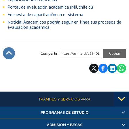
Portal de evaluación académica (MiUchile.cl)
Encuesta de capacitación en el sistema
Noticia: Académicos podrán seguir en línea sus procesos de
evaluación académica
Compartir:
Copiar
https://uchile.cl/u96401
Subir
Más información
TRÁMITES Y SERVICIOS PARA
PROGRAMAS DE ESTUDIO
Alumnas/os y exalumnas/os
Matrícula en línea
ADMISIÓN Y BECAS