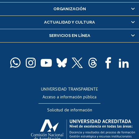
Inscripción y cambio de asignaturas
ORGANIZACIÓN
Consulta y certificado de notas
Certificado de alumno regular
ACTUALIDAD Y CULTURA
Servicio médico y dental
SERVICIOS EN LÍNEA
Pago de arancel y crédito alumnos
Pago de arancel y crédito exalumnos
Certificado de títulos y grados
Docentes
Postulación a concursos internos de investigación
Consulta a bases de datos
UNIVERSIDAD TRANSPARENTE
Perfeccionamiento
Acceso a información pública
Editar Portafolio Académico
Solicitud de información
Evaluación docente
Calificación académica
Postulación al AUCAI