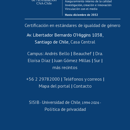
Funcionarias/os
Cursos internos de capacitación
Bienestar del personal
Certificación en estándares de igualdad de género
Portal de movilidad interna
Certificado de renta
Av. Libertador Bernardo O'Higgins 1058,
Santiago de Chile,
Casa Central
Certificado de renta honorarios
Gestión de correo uchile
Campus
:
Andrés Bello
|
Beauchef
|
Dra.
Editar páginas blancas
Eloísa Díaz
|
Juan Gómez Millas
|
Sur
|
más recintos
Extranjeras/os
Revalidación y reconocimiento de títulos
+56 2 29782000
|
Teléfonos y correos
|
Mapa del portal
|
Contacto
Postulación al Programa de Movilidad Estudiantil
Inscripción de asignaturas
SISIB
Universidad de Chile
Cursos de español
-
, 1994-2026 -
Política de privacidad
Mi Uchile
Ayuda tecnológica
Tarjeta TUI
Wifi
Acoso laboral, sexual y violencia