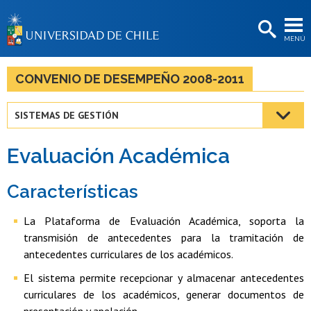
EXTENSIÓN
MENÚ
BIBLIOTECAS
LA UNIVERSIDAD
CONVENIO DE DESEMPEÑO 2008-2011
Postulantes
SISTEMAS DE GESTIÓN
Estudiantes
Evaluación Académica
Académicas/os
Funcionarias/os
Características
Egresadas/os
La Plataforma de Evaluación Académica, soporta la
transmisión de antecedentes para la tramitación de
antecedentes curriculares de los académicos.
El sistema permite recepcionar y almacenar antecedentes
curriculares de los académicos, generar documentos de
presentación y apelación.