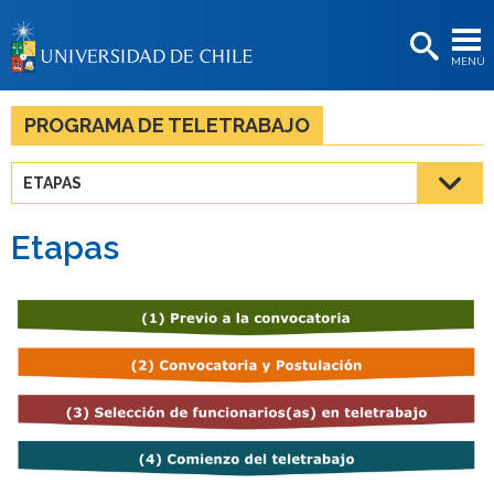
EXTENSIÓN
MENÚ
BIBLIOTECAS
LA UNIVERSIDAD
PROGRAMA DE TELETRABAJO
Postulantes
ETAPAS
Estudiantes
Etapas
Académicas/os
Funcionarias/os
Egresadas/os