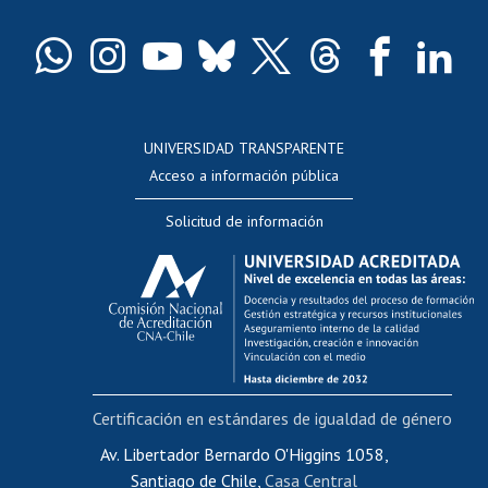
Certificado de títulos y grados
Docentes
Postulación a concursos internos de investigación
Consulta a bases de datos
UNIVERSIDAD TRANSPARENTE
Perfeccionamiento
Acceso a información pública
Editar Portafolio Académico
Solicitud de información
Evaluación docente
Calificación académica
Postulación al AUCAI
Funcionarias/os
Cursos internos de capacitación
Bienestar del personal
Certificación en estándares de igualdad de género
Portal de movilidad interna
Certificado de renta
Av. Libertador Bernardo O'Higgins 1058,
Santiago de Chile,
Casa Central
Certificado de renta honorarios