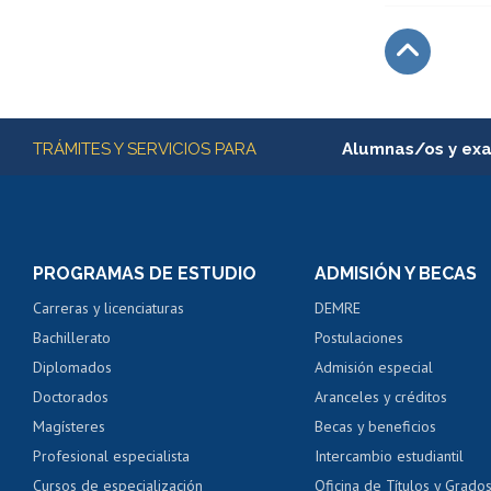
Subir
Más información
TRÁMITES Y SERVICIOS PARA
Alumnas/os y ex
Matrícula en línea
Inscripción y cambio d
Consulta y certificado
PROGRAMAS DE ESTUDIO
ADMISIÓN Y BECAS
Certificado de alumno
Carreras y licenciaturas
DEMRE
Servicio médico y den
Bachillerato
Postulaciones
Pago de arancel y cré
Diplomados
Admisión especial
Pago de arancel y cré
Doctorados
Aranceles y créditos
Certificado de títulos 
Magísteres
Becas y beneficios
Profesional especialista
Intercambio estudiantil
Mi Uchile
Ayu
Cursos de especialización
Oficina de Títulos y Grado