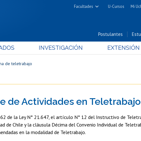
Facultades
U-Cursos
Mi Uc
Arquitectura y Urbanismo
Ciencias
Postulantes
Estu
Cs. Físicas y Matemáticas
ADOS
INVESTIGACIÓN
EXTENSIÓN
Cs. Químicas y Farmacéuticas
Cs. Veterinarias y Pecuarias
a de teletrabajo
Derecho
Filosofía y Humanidades
Medicina
e de Actividades en Teletrabajo
Estudios Avanzados en Educación
Nutrición y Tecnología de
 62 de la Ley N° 21.647, el artículo N° 12 del Instructivo de Tele
Alimentos
dad de Chile y la cláusula Décima del Convenio Individual de Teletra
endadas en la modalidad de Teletrabajo.