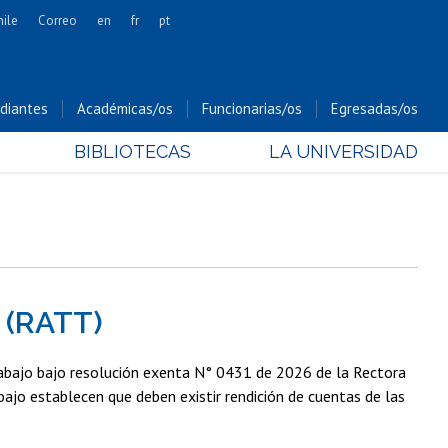
hile
Correo
en
fr
pt
Artes
Cs. Agronómicas
diantes
Académicas/os
Funcionarias/os
Egresadas/os
Cs. Forestales y Conservación
BIBLIOTECAS
LA UNIVERSIDAD
Cs. Sociales
Comunicación e Imagen
Economía y Negocios
Gobierno
Odontología
 (RATT)
Estudios Internacionales
Bachillerato
trabajo bajo resolución exenta N° 0431 de 2026 de la Rectora
Hospital Clínico
bajo establecen que deben existir rendición de cuentas de las