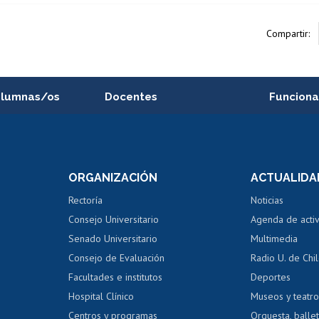
Compartir:
alumnas/os
Docentes
Funciona
Postulación a concursos
Cursos inte
internos de investigación
capacitació
e asignaturas
Consulta a bases de datos
Bienestar d
 de notas
ORGANIZACIÓN
ACTUALIDA
Perfeccionamiento
Portal de m
 regular
Editar Portafolio Académico
Certificado
Rectoría
Noticias
tal
Evaluación docente
Certificado
Consejo Universitario
Agenda de acti
dito alumnos
honorarios
Calificación académica
Senado Universitario
Multimedia
dito exalumnos
Gestión de 
Consejo de Evaluación
Radio U. de Chi
Postulación al AUCAI
y grados
Editar pági
Facultades e institutos
Deportes
Hospital Clínico
Museos y teatr
da tecnológica
Tarjeta TUI
Wifi
Acoso laboral
s
Centros y programas
Orquesta, ballet