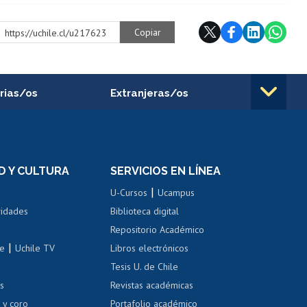
Copiar
https://uchile.cl/u217623
rias/os
Extranjeras/os
rnos de
Revalidación y reconocimiento
n
de títulos
el personal
Postulación al Programa de
Movilidad Estudiantil
D Y CULTURA
SERVICIOS EN LÍNEA
ovilidad interna
Inscripción de asignaturas
|
 de renta
U-Cursos
Ucampus
Cursos de español
 de renta
vidades
Biblioteca digital
Repositorio Académico
correo uchile
|
le
Uchile TV
Libros electrónicos
nas blancas
Tesis U. de Chile
os
Revistas académicas
, sexual y violencia
Denuncias administrativas
 y coro
Portafolio académico