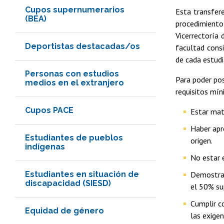
Cupos supernumerarios
Esta transfere
(BEA)
procedimient
Vicerrectoría 
Deportistas destacadas/os
facultad cons
de cada estud
Personas con estudios
Para poder pos
medios en el extranjero
requisitos mín
Cupos PACE
Estar matr
Haber apro
Estudiantes de pueblos
origen.
indígenas
No estar e
Estudiantes en situación de
Demostrar
discapacidad (SIESD)
el 50% sup
Cumplir c
Equidad de género
las exigen