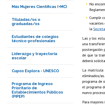
No encont
Más Mujeres Científicas (+MC)
Reglamento
Cumplir c
Tituladas/os o
vacantes 
graduadas/os
la
Secreta
Estudiantes de colegios
Las y los est
técnico-profesionales
una transferen
postergación p
Liderazgo y trayectoria
de que la tra
escolar
deberá solicita
La matrícula 
Cupos Explora - UNESCO
eliminados/as.
programa de or
Programa de Ingreso
el programa de
Prioritario de
Establecimientos Públicos
nuevo proceso
(PIPEP)
Para mayores i