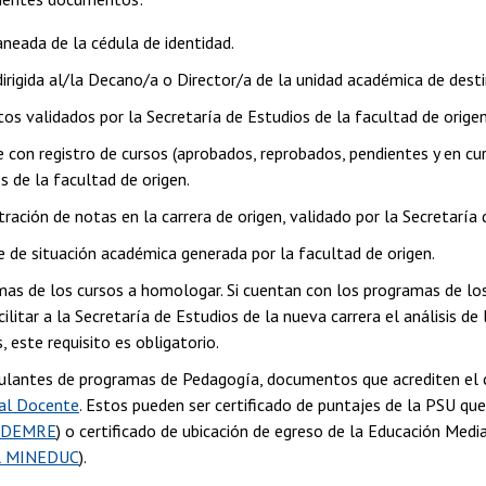
aneada de la cédula de identidad.
dirigida al/la Decano/a o Director/a de la unidad académica de desti
s validados por la Secretaría de Estudios de la facultad de orige
 con registro de cursos (aprobados, reprobados, pendientes y en curs
s de la facultad de origen.
ración de notas en la carrera de origen, validado por la Secretaría 
 de situación académica generada por la facultad de origen.
as de los cursos a homologar. Si cuentan con los programas de los 
cilitar a la Secretaría de Estudios de la nueva carrera el análisis 
s, este requisito es obligatorio.
ulantes de programas de Pedagogía, documentos que acrediten el
al Docente
. Estos pueden ser certificado de puntajes de la PSU que 
e DEMRE
) o certificado de ubicación de egreso de la Educación Media
el MINEDUC
).