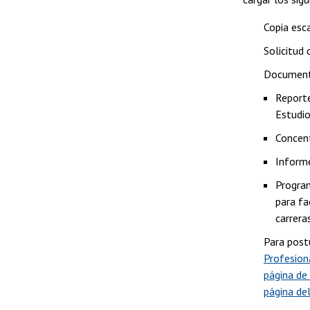
Copia esc
Solicitud 
Documento
Reporte
Estudio
Concent
Informe
Program
para fa
carrera
Para post
Profesion
página d
página d