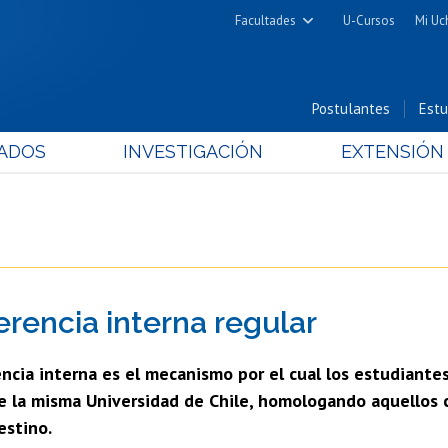
Facultades
U-Cursos
Mi Uc
Arquitectura y Urbanismo
Ciencias
Postulantes
Estu
Cs. Físicas y Matemáticas
ADOS
INVESTIGACIÓN
EXTENSIÓN
Cs. Químicas y Farmacéuticas
Cs. Veterinarias y Pecuarias
Derecho
Filosofía y Humanidades
Medicina
erencia interna regular
Estudios Avanzados en Educación
Nutrición y Tecnología de
ncia interna es el mecanismo por el cual los estudiante
Alimentos
de la misma Universidad de Chile, homologando aquellos 
estino.