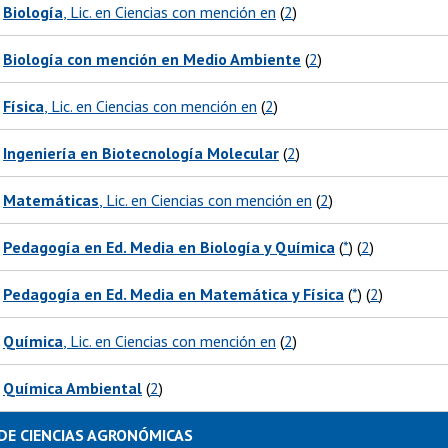
Biología
, Lic. en Ciencias con mención en
(
2
)
Biología con mención en Medio Ambiente
(
2
)
Física
, Lic. en Ciencias con mención en
(
2
)
Ingeniería en Biotecnología Molecular
(
2
)
Matemáticas
, Lic. en Ciencias con mención en
(
2
)
Pedagogía en Ed. Media en Biología y Química
(
*
) (
2
)
Pedagogía en Ed. Media en Matemática y Física
(
*
) (
2
)
Química
, Lic. en Ciencias con mención en
(
2
)
Química Ambiental
(
2
)
DE CIENCIAS AGRONÓMICAS