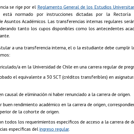
ncia se rige por el
Reglamento General de los Estudios Universita
o está normado por instrucciones dictadas por la Rectoría
de Asuntos Académicos. Las transferencias internas regulares ser
iderando tanto los cupos disponibles como los antecedentes aca
iante.
tular a una transferencia interna, el o la estudiante debe cumplir l
imos:
iculado/a en la Universidad de Chile en una carrera regular de preg
bado el equivalente a 30 SCT (créditos transferibles) en asignatura
n causal de eliminación ni haber renunciado a la carrera de origen.
 buen rendimiento académico en la carrera de origen, correspondie
erior de la cohorte de origen.
on todos los requerimientos específicos de acceso a la carrera de d
cias específicas del
ingreso regular
.