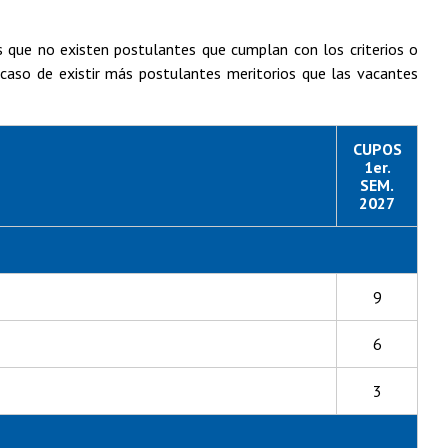
s que no existen postulantes que cumplan con los criterios o
caso de existir más postulantes meritorios que las vacantes
CUPOS
1er.
SEM.
2027
9
6
3