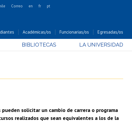
hile
Correo
en
fr
pt
Artes
Cs. Agronómicas
diantes
Académicas/os
Funcionarias/os
Egresadas/os
Cs. Forestales y Conservación
BIBLIOTECAS
LA UNIVERSIDAD
Cs. Sociales
Comunicación e Imagen
Economía y Negocios
Gobierno
Odontología
Estudios Internacionales
Bachillerato
s pueden solicitar un cambio de carrera o programa
Hospital Clínico
cursos realizados que sean equivalentes a los de la