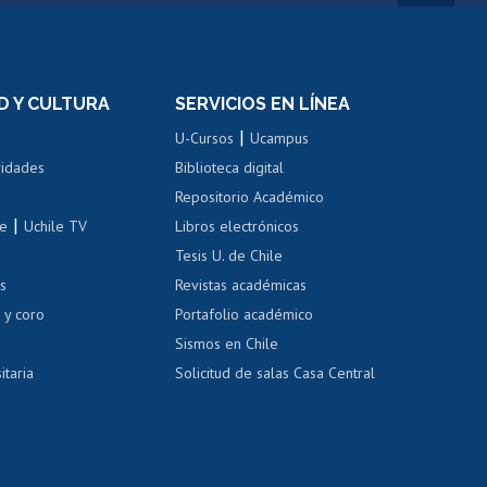
rnos de
Revalidación y reconocimiento
n
de títulos
el personal
Postulación al Programa de
Movilidad Estudiantil
D Y CULTURA
SERVICIOS EN LÍNEA
ovilidad interna
Inscripción de asignaturas
|
 de renta
U-Cursos
Ucampus
Cursos de español
 de renta
vidades
Biblioteca digital
Repositorio Académico
correo uchile
|
le
Uchile TV
Libros electrónicos
nas blancas
Tesis U. de Chile
os
Revistas académicas
, sexual y violencia
Denuncias administrativas
 y coro
Portafolio académico
Sismos en Chile
itaria
Solicitud de salas Casa Central