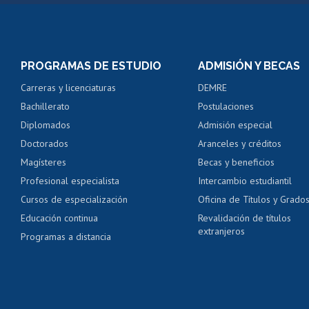
Matrícula en línea
Inscripción y cambio d
Consulta y certificado
PROGRAMAS DE ESTUDIO
ADMISIÓN Y BECAS
Certificado de alumno
Carreras y licenciaturas
DEMRE
Servicio médico y den
Bachillerato
Postulaciones
Pago de arancel y cré
Diplomados
Admisión especial
Pago de arancel y cré
Doctorados
Aranceles y créditos
Certificado de títulos 
Magísteres
Becas y beneficios
Profesional especialista
Intercambio estudiantil
Mi Uchile
Ayu
Cursos de especialización
Oficina de Títulos y Grado
Educación continua
Revalidación de títulos
extranjeros
Programas a distancia