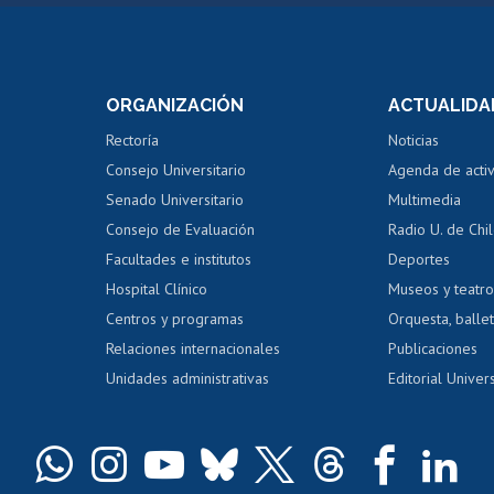
Postulación a concursos
Cursos inte
internos de investigación
capacitació
e asignaturas
Consulta a bases de datos
Bienestar d
 de notas
ORGANIZACIÓN
ACTUALIDA
Perfeccionamiento
Portal de m
 regular
Editar Portafolio Académico
Certificado
Rectoría
Noticias
tal
Evaluación docente
Certificado
Consejo Universitario
Agenda de acti
dito alumnos
honorarios
Calificación académica
Senado Universitario
Multimedia
dito exalumnos
Gestión de 
Consejo de Evaluación
Radio U. de Chi
Postulación al AUCAI
y grados
Editar pági
Facultades e institutos
Deportes
Hospital Clínico
Museos y teatr
da tecnológica
Tarjeta TUI
Wifi
Acoso laboral
s
Centros y programas
Orquesta, ballet
Relaciones internacionales
Publicaciones
Unidades administrativas
Editorial Univers