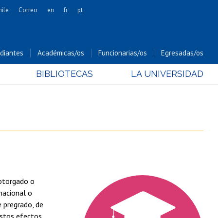
hile
Correo
en
fr
pt
Artes
Cs. Agronómicas
diantes
Académicas/os
Funcionarias/os
Egresadas/os
Cs. Forestales y Conservación
BIBLIOTECAS
LA UNIVERSIDAD
Cs. Sociales
Comunicación e Imagen
Economía y Negocios
Gobierno
Odontología
Estudios Internacionales
Bachillerato
torgado o
Hospital Clínico
nacional o
e pregrado, de
estos efectos