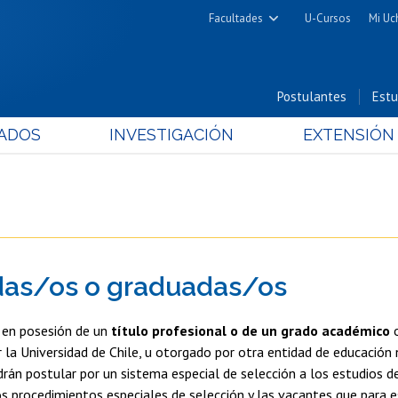
Facultades
U-Cursos
Mi Uc
Arquitectura y Urbanismo
Ciencias
Postulantes
Estu
Cs. Físicas y Matemáticas
ADOS
INVESTIGACIÓN
EXTENSIÓN
Cs. Químicas y Farmacéuticas
Cs. Veterinarias y Pecuarias
Derecho
Filosofía y Humanidades
Medicina
das/os o graduadas/os
Estudios Avanzados en Educación
Nutrición y Tecnología de
 en posesión de un
título profesional o de un grado académico
o
Alimentos
 la Universidad de Chile, u otorgado por otra entidad de educación 
drán postular por un sistema especial de selección a los estudios d
s procedimientos especiales de selección y las vacantes que para 