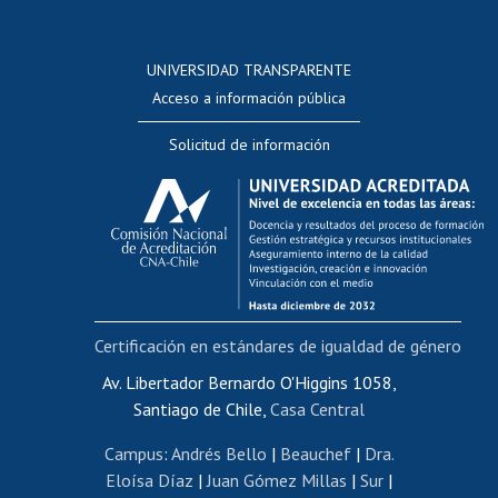
Postulación a concursos internos de investigación
Consulta a bases de datos
UNIVERSIDAD TRANSPARENTE
Perfeccionamiento
Acceso a información pública
Editar Portafolio Académico
Solicitud de información
Evaluación docente
Calificación académica
Postulación al AUCAI
Funcionarias/os
Cursos internos de capacitación
Bienestar del personal
Certificación en estándares de igualdad de género
Portal de movilidad interna
Certificado de renta
Av. Libertador Bernardo O'Higgins 1058,
Santiago de Chile,
Casa Central
Certificado de renta honorarios
Gestión de correo uchile
Campus
:
Andrés Bello
|
Beauchef
|
Dra.
Editar páginas blancas
Eloísa Díaz
|
Juan Gómez Millas
|
Sur
|