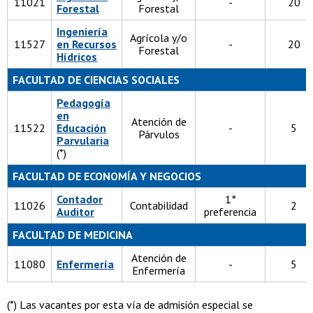
11021
-
20
Forestal
Forestal
Ingeniería
Agrícola y/o
11527
en Recursos
-
20
Forestal
Hídricos
FACULTAD DE CIENCIAS SOCIALES
Pedagogía
en
Atención de
11522
Educación
-
5
Párvulos
Parvularia
(*)
FACULTAD DE ECONOMÍA Y NEGOCIOS
Contador
1°
11026
Contabilidad
2
Auditor
preferencia
FACULTAD DE MEDICINA
Atención de
11080
Enfermería
-
5
Enfermería
(*) Las vacantes por esta vía de admisión especial se