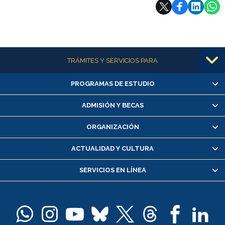
Subir
Más información
TRÁMITES Y SERVICIOS PARA
PROGRAMAS DE ESTUDIO
Alumnas/os y exalumnas/os
Matrícula en línea
ADMISIÓN Y BECAS
Inscripción y cambio de asignaturas
ORGANIZACIÓN
Consulta y certificado de notas
Certificado de alumno regular
ACTUALIDAD Y CULTURA
Servicio médico y dental
SERVICIOS EN LÍNEA
Pago de arancel y crédito alumnos
Pago de arancel y crédito exalumnos
Certificado de títulos y grados
Docentes