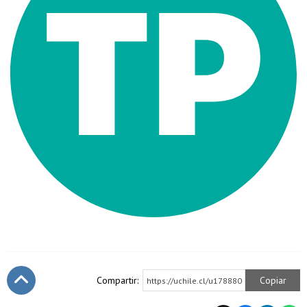
Compartir:
Copiar
https://uchile.cl/u178880