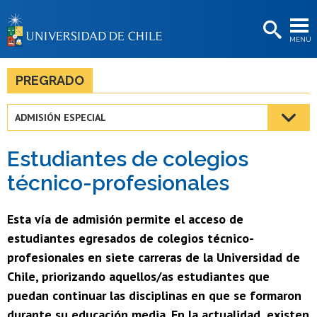
EXTENSIÓN
MENÚ
BIBLIOTECAS
LA UNIVERSIDAD
PREGRADO
Postulantes
ADMISIÓN ESPECIAL
Estudiantes
Estudiantes de colegios
Académicas/os
técnico-profesionales
Funcionarias/os
Esta vía de admisión permite el acceso de
Egresadas/os
estudiantes egresados de colegios técnico-
profesionales en siete carreras de la Universidad de
Chile, priorizando aquellos/as estudiantes que
puedan continuar las disciplinas en que se formaron
durante su educación media. En la actualidad, existen