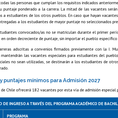
odas las personas que cumplan los requisitos indicados anteriorm
u puntaje ponderado a la carrera. La mitad de las vacantes será
s a estudiantes de los otros pueblos. En caso que hayan vacantes
ntregadas a los estudiantes de mayor puntaje no seleccionados pre
estudiantes convocados/as no se matriculan durante el primer perí
a en orden decreciente de puntaje, sin importar el pueblo específico
arreras adscritas a convenios firmados previamente con la I. Mu
 mantendrán las vacantes especiales para estudiantes del pueblo
iales no sean utilizadas, se destinarán a los estudiantes de otro
rado.
y puntajes mínimos para Admisión 2027
 de Chile ofrecerá 182 vacantes por esta vía de admisión especial 
 DE INGRESO A TRAVÉS DEL PROGRAMA ACADÉMICO DE BACHI
PROGRAMA