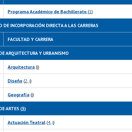
Programa Académico de Bachillerato
(
1
)
 DE INCORPORACIÓN DIRECTA A LAS CARRERAS
FACULTAD Y CARRERA
DE ARQUITECTURA Y URBANISMO
Arquitectura
(
i
)
Diseño
(
2
,
i
)
Geografía
(
i
)
DE ARTES (
3
)
Actuación Teatral
(
4
,
i
)