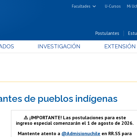
Facultades
U-Cursos
Mi Uc
Arquitectura y Urbanismo
Ciencias
Postulantes
Estu
Cs. Físicas y Matemáticas
ADOS
INVESTIGACIÓN
EXTENSIÓN
Cs. Químicas y Farmacéuticas
Cs. Veterinarias y Pecuarias
Derecho
Filosofía y Humanidades
Medicina
antes de pueblos indígenas
Estudios Avanzados en Educación
Nutrición y Tecnología de
Alimentos
⚠️ ¡IMPORTANTE! Las postulaciones para este
ingreso especial comenzarán el 1 de agosto de 2026.
Mantente atento a
@Admisionuchile
en RR.SS para