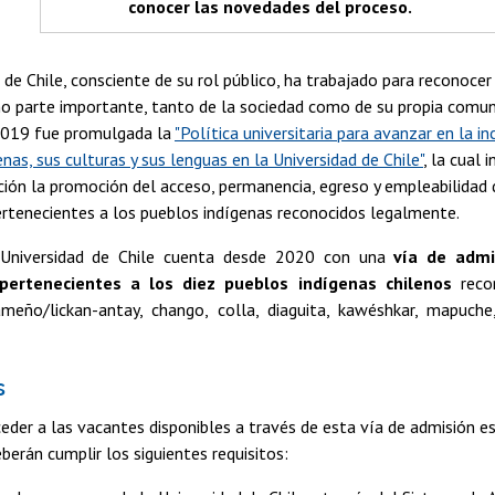
conocer las novedades del proceso.
 de Chile, consciente de su rol público, ha trabajado para reconocer
 parte importante, tanto de la sociedad como de su propia comunid
 2019 fue promulgada la
"Política universitaria para avanzar en la i
nas, sus culturas y sus lenguas en la Universidad de Chile"
, la cual 
ión la promoción del acceso, permanencia, egreso y empleabilidad d
ertenecientes a los pueblos indígenas reconocidos legalmente.
a Universidad de Chile cuenta desde 2020 con una
vía de admi
pertenecientes a los diez pueblos indígenas chilenos
recon
meño/lickan-antay, chango, colla, diaguita, kawéshkar, mapuche
s
eder a las vacantes disponibles a través de esta vía de admisión esp
berán cumplir los siguientes requisitos: