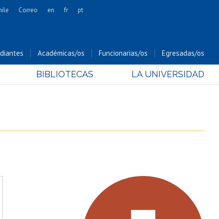
hile
Correo
en
fr
pt
Artes
Cs. Agronómicas
diantes
Académicas/os
Funcionarias/os
Egresadas/os
Cs. Forestales y Conservación
BIBLIOTECAS
LA UNIVERSIDAD
Cs. Sociales
Comunicación e Imagen
Economía y Negocios
Gobierno
Odontología
Estudios Internacionales
Bachillerato
Hospital Clínico