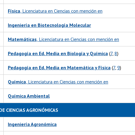
Física
, Licenciatura en Ciencias con mención en
Ingeniería en Biotecnología Molecular
Matemáticas
, Licenciatura en Ciencias con mención en
Pedagogía en Ed. Media en Biología y Química
(
7
,
8
)
Pedagogía en Ed. Media en Matemática y Física
(
7
,
9
)
Química
, Licenciatura en Ciencias con mención en
Química Ambiental
DE CIENCIAS AGRONÓMICAS
Ingeniería Agronómica