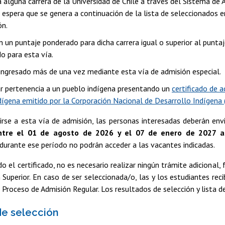
 alguna carrera de la Universidad de Chile a través del Sistema de 
e espera que se genera a continuación de la lista de seleccionados e
ón.
n un puntaje ponderado para dicha carrera igual o superior al punt
o para esta vía.
ingresado más de una vez mediante esta vía de admisión especial.
 pertenencia a un pueblo indígena presentando un
certificado de a
ndígena emitido por la Corporación Nacional de Desarrollo Indígen
birse a esta vía de admisión, las personas interesadas deberán en
ntre el 01 de agosto de 2026 y el 07 de enero de 2027 a
urante ese período no podrán acceder a las vacantes indicadas.
o el certificado, no es necesario realizar ningún trámite adicional,
 Superior. En caso de ser seleccionada/o, las y los estudiantes rec
 Proceso de Admisión Regular. Los resultados de selección y lista d
e selección