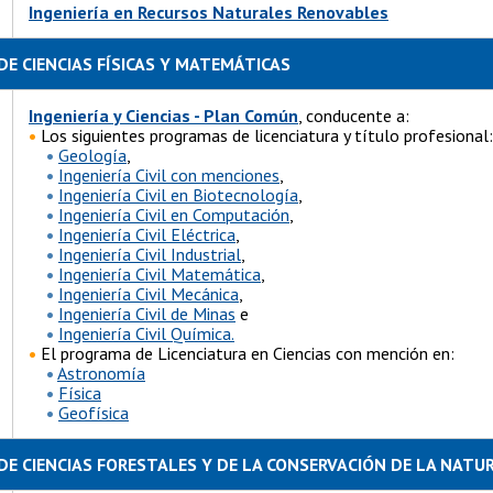
Ingeniería en Recursos Naturales Renovables
DE CIENCIAS FÍSICAS Y MATEMÁTICAS
Ingeniería y Ciencias - Plan Común
, conducente a:
•
Los siguientes programas de licenciatura y título profesional:
•
Geología
,
•
Ingeniería Civil con menciones
,
•
Ingeniería Civil en Biotecnología
,
•
Ingeniería Civil en Computación
,
•
Ingeniería Civil Eléctrica
,
•
Ingeniería Civil Industrial
,
•
Ingeniería Civil Matemática
,
•
Ingeniería Civil Mecánica
,
•
Ingeniería Civil de Minas
e
•
Ingeniería Civil Química.
•
El programa de Licenciatura en Ciencias con mención en:
•
Astronomía
•
Física
•
Geofísica
DE CIENCIAS FORESTALES Y DE LA CONSERVACIÓN DE LA NATU