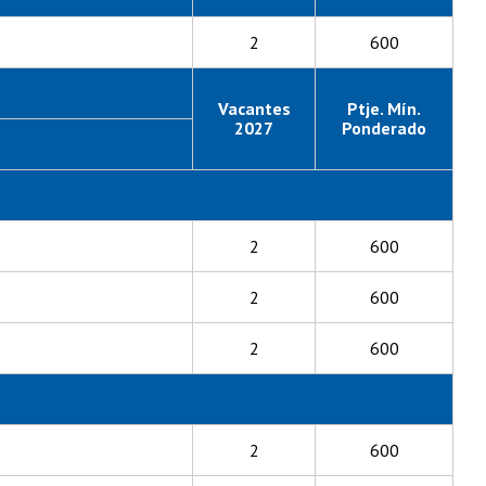
2
600
Vacantes
Ptje. Mín.
2027
Ponderado
2
600
2
600
2
600
2
600