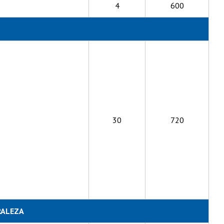
4
600
30
720
RALEZA