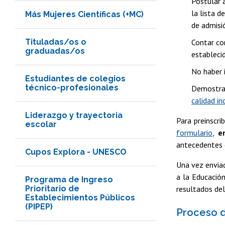
Postular a
la lista d
Más Mujeres Científicas (+MC)
de admisi
Tituladas/os o
Contar co
graduadas/os
establecid
No haber 
Estudiantes de colegios
técnico-profesionales
Demostrar
calidad i
Liderazgo y trayectoria
Para preinscri
escolar
formulario
,
e
antecedentes d
Cupos Explora - UNESCO
Una vez enviad
a la Educación
Programa de Ingreso
Prioritario de
resultados del
Establecimientos Públicos
(PIPEP)
Proceso d