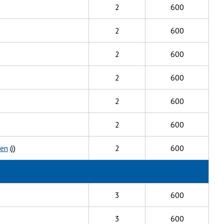
2
600
2
600
2
600
2
600
2
600
2
600
 en
(
i
)
2
600
3
600
3
600