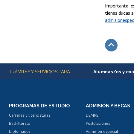
Importante: es
tienes dudas s
admisionespec
Subir
Más información
TRÁMITES Y SERVICIOS PARA
Alumnas/os y ex
Matrícula en línea
Inscripción y cambio d
Consulta y certificado
PROGRAMAS DE ESTUDIO
ADMISIÓN Y BECAS
Certificado de alumno
Carreras y licenciaturas
DEMRE
Servicio médico y den
Bachillerato
Postulaciones
Pago de arancel y cré
Diplomados
Admisión especial