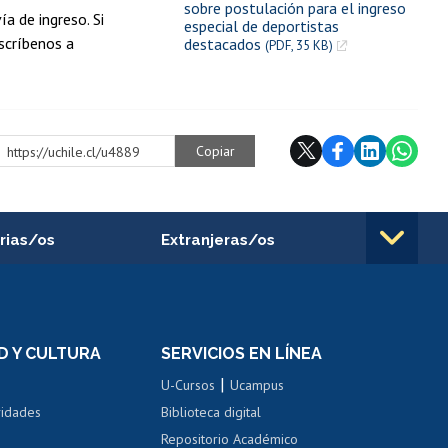
sobre postulación para el ingreso
a de ingreso. Si
especial de deportistas
escríbenos a
destacados
(PDF, 35 KB)
Copiar
https://uchile.cl/u4889
rias/os
Extranjeras/os
rnos de
Revalidación y reconocimiento
n
de títulos
el personal
Postulación al Programa de
Movilidad Estudiantil
D Y CULTURA
SERVICIOS EN LÍNEA
ovilidad interna
Inscripción de asignaturas
|
 de renta
U-Cursos
Ucampus
Cursos de español
 de renta
vidades
Biblioteca digital
Repositorio Académico