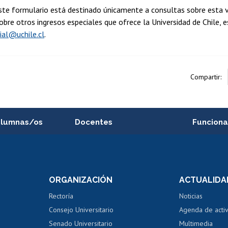
te formulario está destinado únicamente a consultas sobre esta ví
obre otros ingresos especiales que ofrece la Universidad de Chile, 
ial@uchile.cl
.
Compartir:
alumnas/os
Docentes
Funciona
Postulación a concursos
Cursos inte
internos de investigación
capacitació
e asignaturas
Consulta a bases de datos
Bienestar d
 de notas
ORGANIZACIÓN
ACTUALIDA
Perfeccionamiento
Portal de m
 regular
Editar Portafolio Académico
Certificado
Rectoría
Noticias
tal
Evaluación docente
Certificado
Consejo Universitario
Agenda de acti
dito alumnos
honorarios
Calificación académica
Senado Universitario
Multimedia