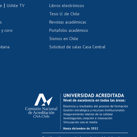
correo uchile
|
le
Uchile TV
Libros electrónicos
nas blancas
Tesis U. de Chile
os
Revistas académicas
, sexual y violencia
Denuncias administrativas
 y coro
Portafolio académico
Sismos en Chile
itaria
Solicitud de salas Casa Central