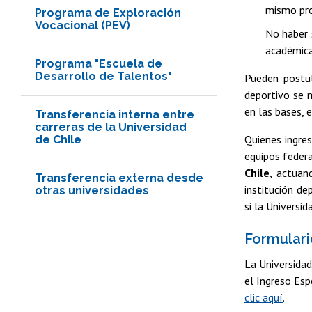
mismo pro
Programa de Exploración
Vocacional (PEV)
No haber 
académicas
Programa "Escuela de
Desarrollo de Talentos"
Pueden postul
deportivo se 
en las bases, 
Transferencia interna entre
carreras de la Universidad
Quienes ingres
de Chile
equipos feder
Chile
, actuan
Transferencia externa desde
institución de
otras universidades
si la Universi
Formulari
La Universidad
el Ingreso Esp
clic aquí
.