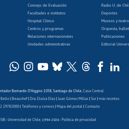
dito exalumnos
Gestión de 
Consejo de Evaluación
Radio U. de Chi
Postulación al AUCAI
y grados
Editar pági
Facultades e institutos
Deportes
Hospital Clínico
Museos y teatr
da tecnológica
Tarjeta TUI
Wifi
Acoso laboral
s
Centros y programas
Orquesta, ballet
Relaciones internacionales
Publicaciones
Unidades administrativas
Editorial Univers
bertador Bernardo O'Higgins 1058, Santiago de Chile,
Casa Central
 Bello
|
Beauchef
|
Dra. Eloísa Díaz
|
Juan Gómez Millas
|
Sur
|
más recintos
 2 29782000
|
Teléfonos y correos
|
Mapa del portal
|
Contacto
ISIB
Universidad de Chile
Política de privacidad
-
, 1994-2026 -