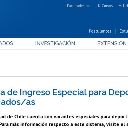
Facultades
U-Cursos
Mi Uc
Arquitectura y Urbanismo
Ciencias
Postulantes
Estu
Cs. Físicas y Matemáticas
ADOS
INVESTIGACIÓN
EXTENSIÓN
Cs. Químicas y Farmacéuticas
Cs. Veterinarias y Pecuarias
Derecho
Filosofía y Humanidades
Medicina
a de Ingreso Especial para Depo
Estudios Avanzados en Educación
Nutrición y Tecnología de
cados/as
Alimentos
dad de Chile cuenta con vacantes especiales para deport
Para más información respecto a este sistema, visite el 