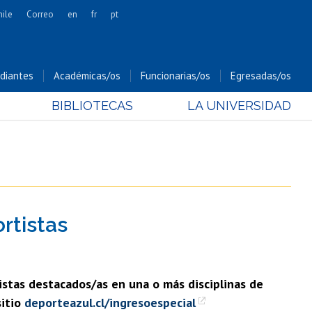
hile
Correo
en
fr
pt
Artes
Cs. Agronómicas
diantes
Académicas/os
Funcionarias/os
Egresadas/os
Cs. Forestales y Conservación
BIBLIOTECAS
LA UNIVERSIDAD
Cs. Sociales
Comunicación e Imagen
Economía y Negocios
Gobierno
Odontología
rtistas
Estudios Internacionales
Bachillerato
Hospital Clínico
istas destacados/as en una o más disciplinas de
sitio
deporteazul.cl/ingresoespecial