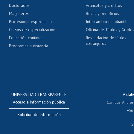
Pago de arancel y cré
Doctorados
Aranceles y créditos
Certificado de títulos 
Magísteres
Becas y beneficios
Profesional especialista
Intercambio estudiantil
Mi Uchile
Ayu
Cursos de especialización
Oficina de Títulos y Grado
Educación continua
Revalidación de títulos
extranjeros
Programas a distancia
UNIVERSIDAD TRANSPARENTE
Av. Li
Acceso a información pública
Campus
:
Andrés
+56
Solicitud de información
S