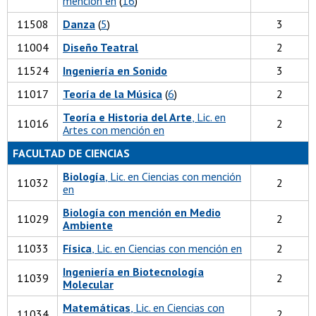
mención en
(
16
)
11508
Danza
(
5
)
3
11004
Diseño Teatral
2
11524
Ingeniería en Sonido
3
11017
Teoría de la Música
(
6
)
2
Teoría e Historia del Arte
, Lic. en
11016
2
Artes con mención en
FACULTAD DE CIENCIAS
Biología
, Lic. en Ciencias con mención
11032
2
en
Biología con mención en Medio
11029
2
Ambiente
11033
Física
, Lic. en Ciencias con mención en
2
Ingeniería en Biotecnología
11039
2
Molecular
Matemáticas
, Lic. en Ciencias con
11034
2