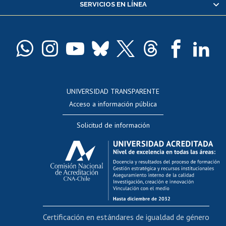
SERVICIOS EN LÍNEA
Pago de arancel y crédito alumnos
Pago de arancel y crédito exalumnos
Certificado de títulos y grados
Docentes
Postulación a concursos internos de investigación
Consulta a bases de datos
UNIVERSIDAD TRANSPARENTE
Perfeccionamiento
Acceso a información pública
Editar Portafolio Académico
Solicitud de información
Evaluación docente
Calificación académica
Postulación al AUCAI
Funcionarias/os
Cursos internos de capacitación
Bienestar del personal
Certificación en estándares de igualdad de género
Portal de movilidad interna