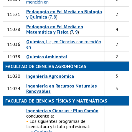
mención en
Pedagogía en Ed. Media en Biología
11521
2
y Química
(
7
,
8
)
Pedagogía en Ed. Media en
11028
4
Matemática y Física
(
7
,
9
)
Química
, Lic, en Ciencias con mención
11036
2
en
11038
Química Ambiental
2
FACULTAD DE CIENCIAS AGRONÓMICAS
11020
Ingeniería Agronómica
3
Ingeniería en Recursos Naturales
11024
5
Renovables
FACULTAD DE CIENCIAS FÍSICAS Y MATEMÁTICAS
Ingeniería y Ciencias - Plan Común
,
conducente a:
•
Los siguientes programas de
licenciatura y título profesional:
•
Geología
,