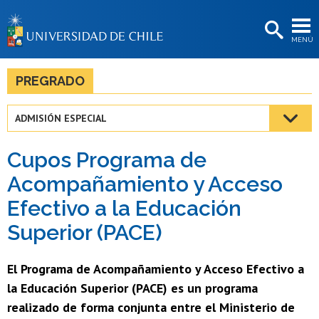
EXTENSIÓN
MENÚ
BIBLIOTECAS
LA UNIVERSIDAD
PREGRADO
Postulantes
ADMISIÓN ESPECIAL
Estudiantes
Cupos Programa de
Académicas/os
Acompañamiento y Acceso
Funcionarias/os
Efectivo a la Educación
Egresadas/os
Superior (PACE)
El Programa de Acompañamiento y Acceso Efectivo a
la Educación Superior (PACE) es un programa
realizado de forma conjunta entre el Ministerio de