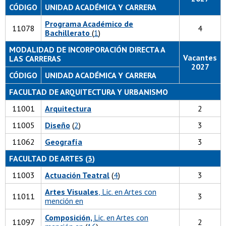
CÓDIGO
UNIDAD ACADÉMICA Y CARRERA
Programa Académico de
11078
4
Bachillerato
(
1
)
MODALIDAD DE INCORPORACIÓN DIRECTA A
Vacantes
LAS CARRERAS
2027
CÓDIGO
UNIDAD ACADÉMICA Y CARRERA
FACULTAD DE ARQUITECTURA Y URBANISMO
11001
Arquitectura
2
11005
Diseño
(
2
)
3
11062
Geografía
3
FACULTAD DE ARTES (
3
)
11003
Actuación Teatral
(
4
)
3
Artes Visuales
, Lic. en Artes con
11011
3
mención en
Composición,
Lic. en Artes con
11097
2