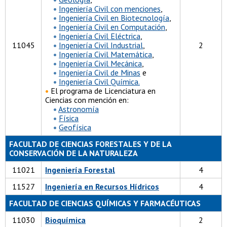
•
Ingeniería Civil con menciones
,
•
Ingeniería Civil en Biotecnología
,
•
Ingeniería Civil en Computación
,
•
Ingeniería Civil Eléctrica
,
11045
•
Ingeniería Civil Industrial
,
2
•
Ingeniería Civil Matemática
,
•
Ingeniería Civil Mecánica
,
•
Ingeniería Civil de Minas
e
•
Ingeniería Civil Química.
•
El programa de Licenciatura en
Ciencias con mención en:
•
Astronomía
•
Física
•
Geofísica
FACULTAD DE CIENCIAS FORESTALES Y DE LA
CONSERVACIÓN DE LA NATURALEZA
11021
Ingeniería Forestal
4
11527
Ingeniería en Recursos Hídricos
4
FACULTAD DE CIENCIAS QUÍMICAS Y FARMACÉUTICAS
11030
Bioquímica
2