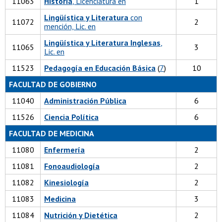
11063
Historia
, Licenciatura en
1
Lingüística y Literatura
con
11072
2
mención, Lic. en
Lingüística y Literatura Inglesas
,
11065
3
Lic. en
11523
Pedagogía en Educación Básica
(
7
)
10
FACULTAD DE GOBIERNO
11040
Administración Pública
6
11526
Ciencia Política
6
FACULTAD DE MEDICINA
11080
Enfermería
2
11081
Fonoaudiología
2
11082
Kinesiología
2
11083
Medicina
3
11084
Nutrición y Dietética
2